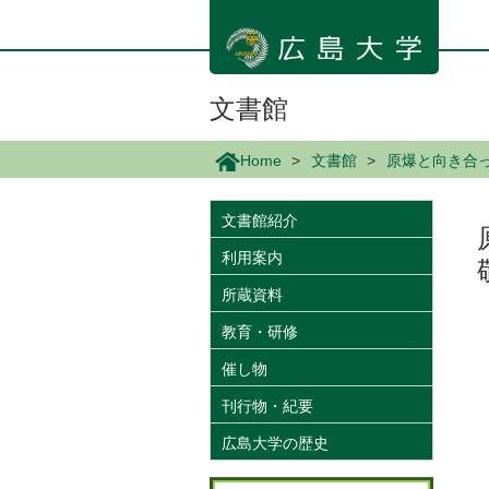
メ
イ
ン
コ
ン
文書館
テ
ン
Home
文書館
原爆と向き合
ツ
に
移
文書館紹介
動
利用案内
所蔵資料
教育・研修
催し物
刊行物・紀要
広島大学の歴史