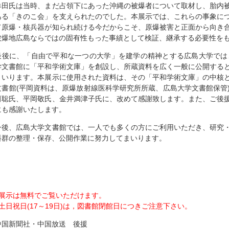
牟田氏は当時、まだ占領下にあった沖縄の被爆者について取材し、胎内
ある「きのこ会」を支えられたのでした。本展示では、これらの事象に
て原爆・核兵器が知られ続ける今だからこそ、原爆被害と正面から向き
被爆地広島ならではの固有性もった事績として検証、継承する必要性を
最後に、「自由で平和な一つの大学」を建学の精神とする広島大学では
学文書館に「平和学術文庫」を創設し、所蔵資料を広く一般に公開する
まいります。本展示に使用された資料は、その「平和学術文庫」の中核
文書館(平岡資料は、原爆放射線医科学研究所所蔵、広島大学文書館保管
田聡氏、平岡敬氏、金井満津子氏に、改めて感謝致します。また、ご後
にも感謝いたします。
今後、広島大学文書館では、一人でも多くの方にご利用いただき、研究
料群の整理・保存、公開作業に努力してまいります。
○展示は無料でご覧いただけます。
○土日祝日(17～19日)は，図書館閉館日につきご注意下さい。
中国新聞社・中国放送 後援