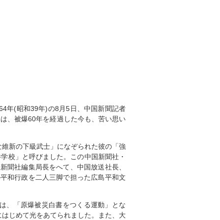
年(昭和39年)の8月5日、中国新聞記者
は、被爆60年を経過した今も、苦い思い
な維新の下級武士」になぞられた彼の「強
井学校」と呼びました。この中国新聞社・
国新聞社編集局長をへて、中国放送社長、
の平和行政を二人三脚で担った広島平和文
は、「原爆被災白書をつくる運動」とな
にはじめて光をあてられました。また、大