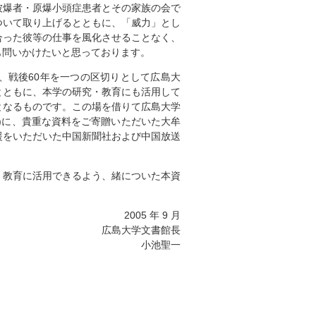
被爆者・原爆小頭症患者とその家族の会で
ついて取り上げるとともに、「威力」とし
合った彼等の仕事を風化させることなく、
も問いかけたいと思っております。
、戦後60年を一つの区切りとして広島大
とともに、本学の研究・教育にも活用して
となるものです。この場を借りて広島大学
)に、貴重な資料をご寄贈いただいた大牟
援をいただいた中国新聞社および中国放送
・教育に活用できるよう、緒についた本資
2005 年 9 月
広島大学文書館長
小池聖一