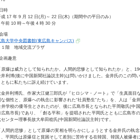
■日時
成 17 年 9 月 12 日(月)～ 22 日(木)（期間中の平日のみ）
前 10 時～午後 4 時 30 分
■会場
広島大学中央図書館(東広島キャンパス)
１階 地域交流プラザ
■企画趣意
「原爆は威力として知られたか。人間的悲惨として知られたか」と、1964
金井利博(後に中国新聞社論説主幹)は問いかけました。金井氏のこの問い
とともに私たちに訴え続けています。
故金井利博氏、作家大江健三郎氏が『ヒロシマ・ノート』で「生真面目
烈な個性と、原爆への執念に影響された“社員塾生”たち」を、人は「金
金井学校の優等生とされたのが、後に広島市長となられた平岡敬氏(中
前広島市長)であり、「創る平和」を提唱された平岡氏とともに広島市
化センター理事長故大牟田稔氏(中国新聞社論説主幹)です。
「人間的悲惨」として原爆の実相を明らかにしょうとする金井氏の執念
り、平岡氏は原爆症と貧困そして差別に苦吟する在韓国、韓国人被爆者