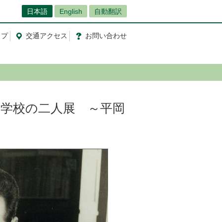
日本語
English
自動翻訳
ップ
交通
アクセス
お問
い
合
わ
せ
学校の二人展 ～平岡