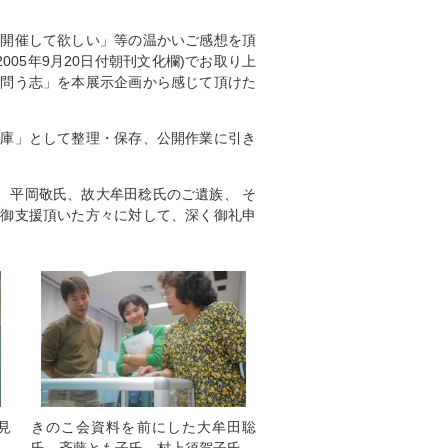
非開催して欲しい」等の温かいご感想を頂
005年9月20日付朝刊文化欄)でお取り上
を問う志」を本展示企画から感じて頂けた
文庫」として整理・保存、公開作業に引き
、平岡敬氏、故大牟田稔氏のご遺族、 そ
・御支援頂いた方々に対して、深く御礼申
見
きのこ会資料を前にした大牟田聡