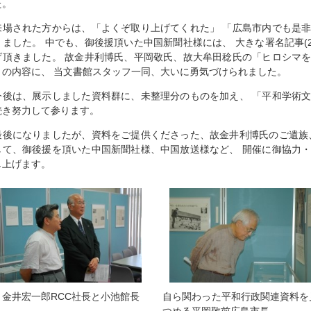
た。
来場された方からは、「よくぞ取り上げてくれた」 「広島市内でも是
きました。 中でも、御後援頂いた中国新聞社様には、 大きな署名記事(2
げ頂きました。 故金井利博氏、平岡敬氏、故大牟田稔氏の「ヒロシマ
との内容に、 当文書館スタッフ一同、大いに勇気づけられました。
今後は、展示しました資料群に、未整理分のものを加え、 「平和学術
続き努力して参ります。
最後になりましたが、資料をご提供くださった、故金井利博氏のご遺族
して、御後援を頂いた中国新聞社様、中国放送様など、 開催に御協力
し上げます。
金井宏一郎RCC社長と小池館長
自ら関わった平和行政関連資料を