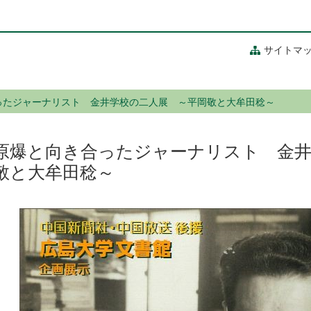
サイトマ
ったジャーナリスト 金井学校の二人展 ～平岡敬と大牟田稔～
原爆と向き合ったジャーナリスト 金井
敬と大牟田稔～