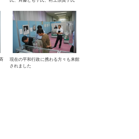
氏、斉藤とも子氏、村上須賀子氏
斉
現在の平和行政に携わる方々も来館
されました