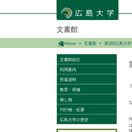
メ
イ
ン
コ
ン
文書館
テ
ン
Home
文書館
第2回広島大
ツ
に
移
文書館紹介
動
利用案内
所蔵資料
教育・研修
催し物
刊行物・紀要
広島大学の歴史