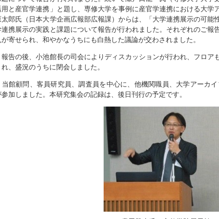
活用と産官学連携」と題し、専修大学を事例に産官学連携における大学
原太郎氏（日本大学企画広報部広報課）からは、「大学連携展示の可能
学連携展示の実践と課題について報告が行われました。それぞれのご報
見が寄せられ、和やかなうちにも白熱した議論が交わされました。
報告の後、小池館長の司会によりディスカッションが行われ、フロアも
され、盛況のうちに閉会しました。
当館顧問、客員研究員、調査員を中心に、他機関職員、大学アーカイブ
が参加しました。本研究集会の記録は、後日刊行の予定です。