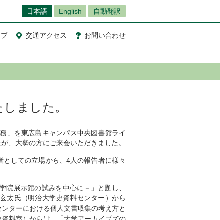
日本語
English
自動翻訳
ップ
交通
アクセス
お問
い
合
わ
せ
たしました。
実務」を東広島キャンパス中央図書館ライ
たが、大勢の方にご来会いただきました。
としての立場から、4人の報告者に様々
学院展示館の試みを中心に－」と題し、
松玄太氏（明治大学史資料センター）から
センターにおける個人文書収集の考え方と
史資料室）からは、「大学アーカイブズの