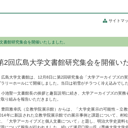
サイトマ
学文書館研究集会を開催いたしました。
第2回広島大学文書館研究集会を開催い
広島大学文書館は、12月8日に第2回研究集会「大学アーカイブズの
ブラリーホールにて開催しました。当日は初雪がチラつく冷え込みでし
小池聖一文書館長の挨拶と趣旨説明に続き、大学アーカイブズの実務者
な取り組みを報告いただきました。
豊田雅幸氏（立教学院展示館）からは、「大学史展示の可能性－立教
2014年に新設された立教学院展示館での展示事例と課題について、村
は、「大学アーカイブズと個人文書について」と題し、明治大学史資料
課題について報告が行われました。続いて瀬戸口龍一氏（専修大学大学