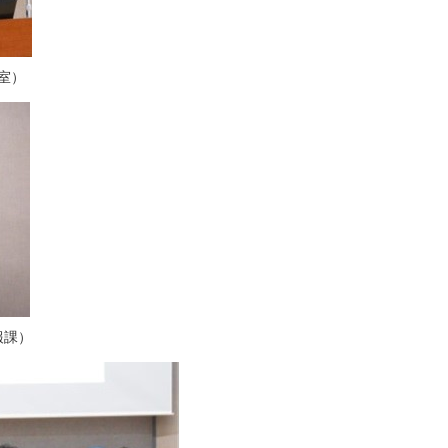
室）
報課）