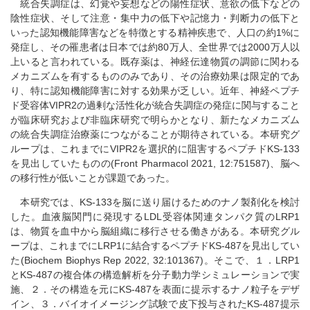
統合失調症は、幻覚や妄想などの陽性症状、意欲の低下などの
陰性症状、そして注意・集中力の低下や記憶力・判断力の低下と
いった認知機能障害などを特徴とする精神疾患で、人口の約1%に
発症し、その罹患者は日本では約80万人、全世界では2000万人以
上いると言われている。既存薬は、神経伝達物質の調節に関わる
メカニズムを有するもののみであり、その治療効果は限定的であ
り、特に認知機能障害に対する効果が乏しい。近年、神経ペプチ
ド受容体VIPR2の過剰な活性化が統合失調症の発症に関与すること
が臨床研究および非臨床研究で明らかとなり、新たなメカニズム
の統合失調症治療薬につながることが期待されている。本研究グ
ループは、これまでにVIPR2を選択的に阻害するペプチドKS-133
を見出していたものの(Front Pharmacol 2021, 12:751587)、脳へ
の移行性が低いことが課題であった。
本研究では、KS-133を脳に送り届けるためのナノ製剤化を検討
した。血液脳関門に発現するLDL受容体関連タンパク質のLRP1
は、物質を血中から脳組織に移行させる働きがある。本研究グル
ープは、これまでにLRP1に結合するペプチドKS-487を見出してい
た(Biochem Biophys Rep 2022, 32:101367)。そこで、１．LRP1
とKS-487の複合体の構造解析を分子動力学シミュレーションで実
施、２．その構造を元にKS-487を表面に提示するナノ粒子をデザ
イン、３．バイオイメージング試験で皮下投与されたKS-487提示