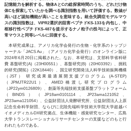
記憶能力を解析する。物体AとCの総探索時間のうち、どれだけ物
体Cを探索していたかを調べる識別指数を用いて評価する。数値が
高いほど認知機能が高いことを意味する。統合失調症モデルマウ
スの識別指数は、VIPR2選択的阻害ペプチドKS-133を内包し、中
枢移行性ペプチドKS-487を提示するナノ粒子の投与によって、正
常マウスと同等レベルに回復する。
本研究成果は、アメリカ化学会発行の生物・化学系のトップジ
ャーナル「JACS Au」（アメリカ化学会発行）のオンライン版に
2024年6月20日に掲載された。なお、本研究は、文部科学省科研
費 基盤研究(A)（23H00551）、基盤研究(B)（20H03392）、挑戦
的研究(開拓)（22K18440）、国立研究開発法人科学技術振興機構
（JST） 研究成果最適展開支援プログラム (A-STEP)
（JPMJTR22U1）、AMED橋渡し研究プログラム
（JP22ym0126809）、創薬等先端技術支援基盤プラットフォーム
（BINDS）（JP18am0101114、JP23ama121052、
JP23ama121054）、公益財団法人発酵研究所、公益財団法人上原
記念生命科学財団、ならびに北陸先端科学技術大学院大学超越バ
イオメディカルDX研究拠点、生体機能・感覚研究センター、広島
大学トランスレーショナルリサーチセンターの支援などのもと行
われたものである。