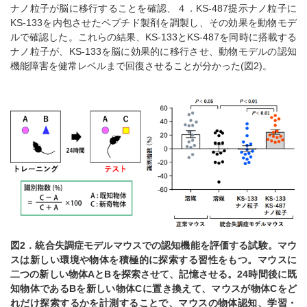
ナノ粒子が脳に移行することを確認、４．KS-487提示ナノ粒子に
KS-133を内包させたペプチド製剤を調製し、その効果を動物モデ
ルで確認した。これらの結果、KS-133とKS-487を同時に搭載する
ナノ粒子が、KS-133を脳に効果的に移行させ、動物モデルの認知
機能障害を健常レベルまで回復させることが分かった(図2)。
図2．統合失調症モデルマウスでの認知機能を評価する試験。マウ
スは新しい環境や物体を積極的に探索する習性をもつ。マウスに
二つの新しい物体AとBを探索させて、記憶させる。24時間後に既
知物体であるBを新しい物体Cに置き換えて、マウスが物体Cをど
れだけ探索するかを計測することで、マウスの物体認知、学習・