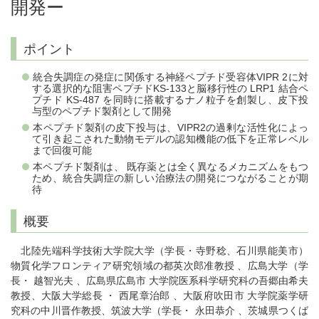
開発ー
ポイント
統合失調症の発症に関係する神経ペプチド受容体VIPR 2に対
する選択的な阻害ペプチドKS-133と脳移行性の LRP1 結合ペ
プチド KS-487 を同時に搭載するナノ粒子を創製し、皮下投
与型のペプチド製剤として開発
本ペプチド製剤の皮下投与は、VIPR2の過剰な活性化によっ
て引き起こされた動物モデルの認知機能の低下を正常レベル
まで回復可能
本ペプチド製剤は、 既存薬とは全く異なるメカニズムをもつ
ため、統合失調症の新しい治療法の開発につながることが期
待
概要
北陸先端科学技術大学院大学（学長・寺野稔、石川県能美市）
物質化学フロンティア研究領域の都英次郎准教授 、広島大学（学
長・ 越智光夫 、広島県広島市 大学院医系科学研究科の吾郷由希夫
教授、大阪大学総長 ・ 西尾章治郎 、大阪府吹田市 大学院薬学研
究科の中川晋作教授、筑波大学（学長・ 永田恭介 、茨城県つくば