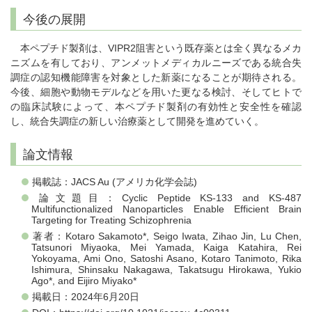
今後の展開
本ペプチド製剤は、VIPR2阻害という既存薬とは全く異なるメカ
ニズムを有しており、アンメットメディカルニーズである統合失
調症の認知機能障害を対象とした新薬になることが期待される。
今後、細胞や動物モデルなどを用いた更なる検討、そしてヒトで
の臨床試験によって、本ペプチド製剤の有効性と安全性を確認
し、統合失調症の新しい治療薬として開発を進めていく。
論文情報
掲載誌：JACS Au (アメリカ化学会誌)
論文題目：Cyclic Peptide KS-133 and KS-487
Multifunctionalized Nanoparticles Enable Efficient Brain
Targeting for Treating Schizophrenia
著者：Kotaro Sakamoto*, Seigo Iwata, Zihao Jin, Lu Chen,
Tatsunori Miyaoka, Mei Yamada, Kaiga Katahira, Rei
Yokoyama, Ami Ono, Satoshi Asano, Kotaro Tanimoto, Rika
Ishimura, Shinsaku Nakagawa, Takatsugu Hirokawa, Yukio
Ago*, and Eijiro Miyako*
掲載日：2024年6月20日