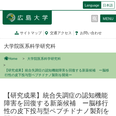
メ
Language
日本語
イ
ン
MENU
コ
ン
テ
サイトマップ
交通
アクセス
お問
い
合
わ
せ
ン
ツ
大学院医系科学研究科
に
移
動
Home
大学院医系科学研究科
【研究成果】統合失調症の認知機能障害を回復する新薬候補 ー脳移
行性の皮下投与型ペプチドナノ製剤を開発ー
【研究成果】統合失調症の認知機能
障害を回復する新薬候補 ー脳移行
性の皮下投与型ペプチドナノ製剤を