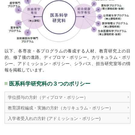
以下、各専攻・各プログラムの養成する人材、教育研究上の目
的、修了後の進路、ディプロマ・ポリシー、カリキュラム・ポリ
シー、アドミッション・ポリシー、シラバス、担当研究室等の情
報を掲載しています。
医系科学研究科の３つのポリシー
学位授与の方針（ディプロマ・ポリシー）
教育課程編成・実施の方針（カリキュラム・ポリシー）
入学者受入れの方針 (アドミッション・ポリシー)