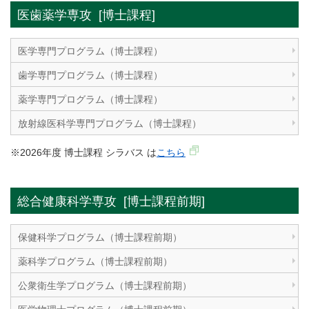
医歯薬学専攻 [博士課程]
医学専門プログラム（博士課程）
歯学専門プログラム（博士課程）
薬学専門プログラム（博士課程）
放射線医科学専門プログラム（博士課程）
※2026年度 博士課程 シラバス は
こちら
総合健康科学専攻 [博士課程前期]
保健科学プログラム（博士課程前期）
薬科学プログラム（博士課程前期）
公衆衛生学プログラム（博士課程前期）