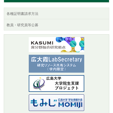
各種証明書請求方法
教員・研究員等公募