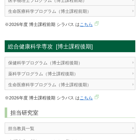
医学物理士プログラム（博士課程前期）
生命医療科学プログラム（博士課程前期）
※2026年度 博士課程前期 シラバス は
こちら
総合健康科学専攻 [博士課程後期]
保健科学プログラム（博士課程後期）
薬科学プログラム（博士課程後期）
生命医療科学プログラム（博士課程後期）
※2026年度 博士課程後期 シラバス は
こちら
担当研究室
担当教員一覧