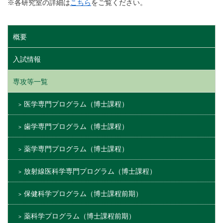
※各研究室の詳細は
こちら
をご覧ください。
概要
入試情報
専攻等一覧
医学専門プログラム（博士課程）
歯学専門プログラム（博士課程）
薬学専門プログラム（博士課程）
放射線医科学専門プログラム（博士課程）
保健科学プログラム（博士課程前期）
薬科学プログラム（博士課程前期）