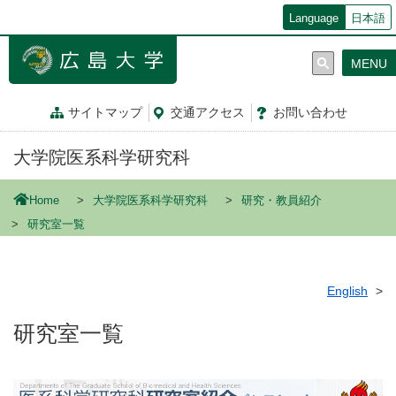
メ
Language
日本語
イ
ン
MENU
コ
ン
テ
サイトマップ
交通
アクセス
お問
い
合
わ
せ
ン
ツ
大学院医系科学研究科
に
移
動
Home
大学院医系科学研究科
研究・教員紹介
研究室一覧
English
研究室一覧