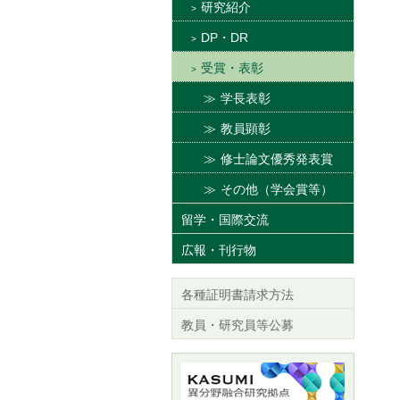
研究紹介
DP・DR
受賞・表彰
学長表彰
教員顕彰
修士論文優秀発表賞
その他（学会賞等）
留学・国際交流
広報・刊行物
各種証明書請求方法
教員・研究員等公募