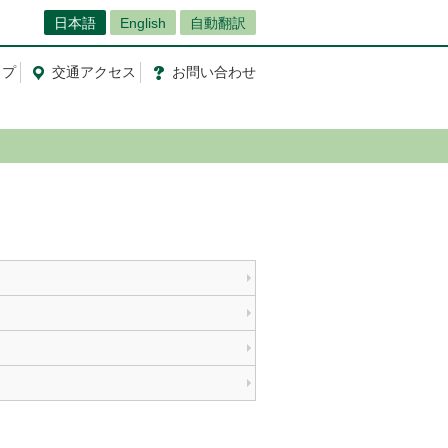
日本語
English
自動翻訳
ップ
交通
アクセス
お問
い
合
わ
せ