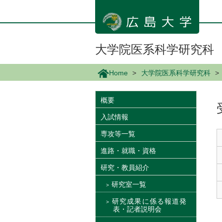
メ
イ
ン
コ
ン
大学院医系科学研究科
テ
ン
Home
大学院医系科学研究科
ツ
に
移
概要
動
入試情報
専攻等一覧
進路・就職・資格
研究・教員紹介
研究室一覧
研究成果に係る報道発
表・記者説明会