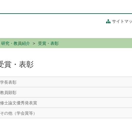
サイトマ
研究・教員紹介
受賞・表彰
受賞・表彰
学長表彰
教員顕彰
修士論文優秀発表賞
その他（学会賞等）