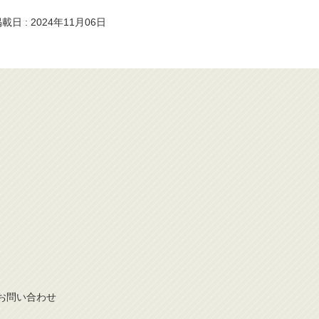
載日 : 2024年11月06日
お問
い
合
わ
せ