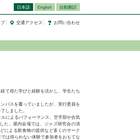
日本語
English
自動翻訳
ップ
交通
アクセス
お問
い
合
わ
せ
を経て得た学びと経験を活かし、学生たち
ャンパスを覆っていましたが、実行委員を
終了しました。
クルによるパフォーマンス、空手部や合気
した。屋内会場では、ジャズ研究会の演
などによる飲食物の提供など多くのサーク
常では得られない体験で参加者をおもてな