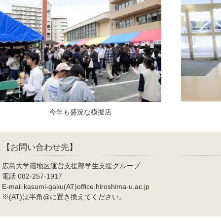
今年も盛況な模擬店
【お問い合わせ先】
広島大学霞地区運営支援部学生支援グループ
電話 082-257-1917
E-mail kasumi-gaku(AT)office.hiroshima-u.ac.jp
※(AT)は半角@に置き換えてください。