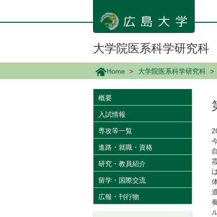
メ
イ
ン
コ
ン
大学院医系科学研究科
テ
ン
Home
大学院医系科学研究科
ツ
に
移
概要
動
入試情報
専攻等一覧
進路・就職・資格
研究・教員紹介
留学・国際交流
広報・刊行物