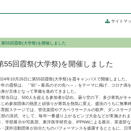
サイトマ
第55回霞祭(大学祭)を開催しました
第55回霞祭(大学祭)を開催しました
2024年10月26日に第55回霞祭(大学祭)を霞キャンパスで開催しました。
今年の霞祭は、「“紡”～最高のその先へ～」をテーマに掲げ、コロナ渦
自身が主体となって準備を進めてきました。
霞祭当日は、500人を超える参加者が訪れ、曇り空の下、多少寒気がキ
はじめ参加団体の熱意と頑張りが寒気を熱気に変え、盛況のうちに無事
体育館ステージでは、管弦楽団やアカペラサークルの歌声、ダンスサー
道部の演武、そして、毎年一番盛り上がるビンゴ大会などが実施されま
奏、学部展示や写真部、東洋医学研究会、IPPNWによる展示、茶道部
ル・課外活動団体が自分たちのパフォーマンスを披露するとともに、日