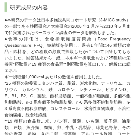
研究成果の内容
●本研究のデータは日本多施設共同コホート研究（J-MICC study）
の一部である静岡研究と大幸研究の2006 年1 月から2010 年5 月ま
でに実施されたベースライン調査のデータを解析しました。
●食事の評価は、食物摂取頻度質問票（Food Frequency
Questionnaire: FFQ）短縮版を使用し、過去1 年間に46 種類の食
品・飲料を、どの程度の頻度で摂取したかについて回答してもら
いました。回答結果から、総エネルギー摂取量および25種類の栄
養素*摂取量と19 種類の食品群**別摂取量を算出して、解析には総
エネル
ギー摂取量1,000kcal あたりの数値を使用しました。
*25 種類の栄養素…タンパク質、脂質、炭水化物、ナトリウム、カ
リウム、カルシウム、鉄、カロテン、レチノール、ビタミンD、
E、B1、B2、C、葉酸、飽和脂肪酸、一価不飽和脂肪酸、多価不飽
和脂肪酸、n-3 系多価不飽和脂肪酸、n-6 系多価不飽和脂肪酸、n-
3 系高度不飽和脂肪酸、コレステロール、水溶性食物繊維、不溶性
食物繊維、総食物繊維
**19 種類の食品群…米、パン類、麺類、いも類、菓子類、油脂
類、豆類、魚介類、肉類、卵、牛乳・乳製品、緑黄色野菜、その
他の野菜、果物、きのこ類、海藻類、アルコール飲料、コーヒ