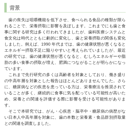
背景
歯の喪失は咀嚼機能を低下させ、食べられる食品の種類が限ら
れることで、栄養摂取に影響を及ぼします。これまでにも歯と食
事に関する研究は多く行われてきましたが、歯科医療システムと
食文化は時代とともに劇的に変化し、歯と栄養摂取の関係も変化
しました。例えば、1990 年代までは、歯の健康状態が悪くなると
エネルギー摂取不足に陥りやすいと考えられていましたが、最近
の研究では、歯の健康状態が悪くなると、むしろエネルギーや脂
肪の多い食事の摂取が増え、肥満につながることが明らかになっ
ています。
これまで先行研究の多くは高齢者を対象としており、働き盛り
の中高年層を対象とした報告はほとんどありませんでした。さら
に、糖尿病などの疾患を患っている方は、栄養療法を推奨されて
いることが多く、継続的に食事に気を配っている可能性が高いた
め、栄養との関連を評価する際に影響を受ける可能性がありま
す。
そこで本研究では、がん・心疾患・脳卒中・糖尿病の病歴がな
い日本人中高年層を対象に、歯の本数と栄養素・食品群別摂取量
との関連を調査しました。