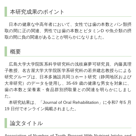
本研究成果のポイント
日本の健康な中高年者において、女性では歯の本数とパン類摂
取の間に正の関連、男性では歯の本数とビタミンD や魚介類の摂
取の間に負の関連があることが明らかになりました。
概要
広島大学大学院医系科学研究科の浅枝麻夢可研究員、内藤真理
子教授、名古屋大学大学院医学系研究科の若井建志教授らによる
研究グループは、日本多施設共同コホート研究（静岡地区および
大幸研究）のデータを使用し、35-69 歳の健康な男女を対象に、
歯の本数と栄養素・食品群別摂取量との関連を明らかにしまし
た。
本研究結果は、「Journal of Oral Rehabilitation」に令和7 年5 月
19 日付でオンライン掲載されました。
論文タイトル
Association of Number of Teeth Present With Nutrient Intake and