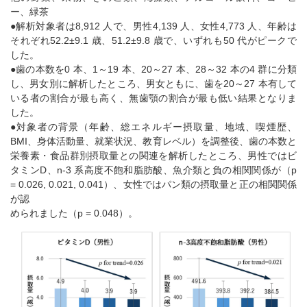
ー、緑茶
●解析対象者は8,912 人で、男性4,139 人、女性4,773 人、年齢は
それぞれ52.2±9.1 歳、51.2±9.8 歳で、いずれも50 代がピークで
した。
●歯の本数を0 本、1～19 本、20～27 本、28～32 本の4 群に分類
し、男女別に解析したところ、男女ともに、歯を20～27 本有して
いる者の割合が最も高く、無歯顎の割合が最も低い結果となりま
した。
●対象者の背景（年齢、総エネルギー摂取量、地域、喫煙歴、
BMI、身体活動量、就業状況、教育レベル）を調整後、歯の本数と
栄養素・食品群別摂取量との関連を解析したところ、男性ではビ
タミンD、n-3 系高度不飽和脂肪酸、魚介類と負の相関関係が（p
= 0.026, 0.021, 0.041）、女性ではパン類の摂取量と正の相関関係
が認
められました（p = 0.048）。