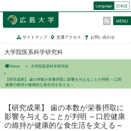
メ
Language
日本語
イ
ン
MENU
コ
ン
テ
サイトマップ
交通
アクセス
お問
い
合
わ
せ
ン
ツ
大学院医系科学研究科
に
移
動
Home
大学院医系科学研究科
【研究成果】 歯の本数が栄養摂取に影響を与えることが判明 ～口腔
健康の維持が健康的な食生活を支える～
【研究成果】 歯の本数が栄養摂取に
影響を与えることが判明 ～口腔健康
の維持が健康的な食生活を支える～