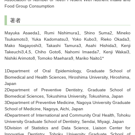
Food Group Consumption
著者
Mayuka Asaeda1, Rumi Nishimura1, Shino Suma2, Mineko
Tsukamoto3, Yuka Kadomatsu3, Yoko Kubo3, Rieko Okada3,
Mako Nagayoshi3, Takashi Tamura3, Asahi Hishida3, Kenji
Takeuchi3,4,5, Chiho Goto6, Nahomi Imaeda7, Kenji Wakai3,
Nishiki Arimoto8, Tomoko Maehara9, Mariko Naito1*
1Department of Oral Epidemiology, Graduate School of
Biomedical and Health Sciences, Hiroshima University, Hiroshima,
Japan
2Department of Preventive Dentistry, Graduate School of
Biomedical Sciences, Tokushima University, Tokushima, Japan
3Department of Preventive Medicine, Nagoya University Graduate
School of Medicine, Nagoya, Aichi, Japan
4Department of International and Community Oral Health, Tohoku
University Graduate School of Dentistry, Sendai, Miyagi, Japan
5Division of Statistics and Data Science, Liaison Center for
Innovative Dentistry, Tohoku University Graduate School of