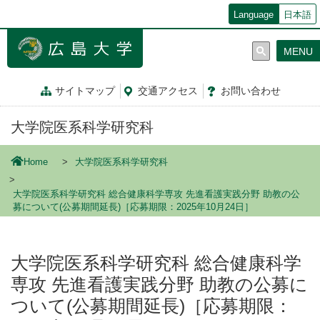
メ
Language
日本語
イ
ン
MENU
コ
ン
テ
サイトマップ
交通
アクセス
お問
い
合
わ
せ
ン
ツ
大学院医系科学研究科
に
移
動
Home
大学院医系科学研究科
大学院医系科学研究科 総合健康科学専攻 先進看護実践分野 助教の公
募について(公募期間延長)［応募期限：2025年10月24日］
大学院医系科学研究科 総合健康科学
専攻 先進看護実践分野 助教の公募に
ついて(公募期間延長)［応募期限：