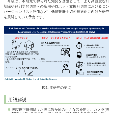
今後は、本研究で得られた知見を基盤として、より高難度な肝
切除や解剖学的切除への応用やロボット支援肝切除におけるコン
バージョンリスク評価など、低侵襲肝手術の最適化に向けた研究
を展開していく予定です。
図1: 本研究の要点
用語解説
腹腔鏡下肝切除：お腹に数か所の小さな穴を開け、カメラ(腹