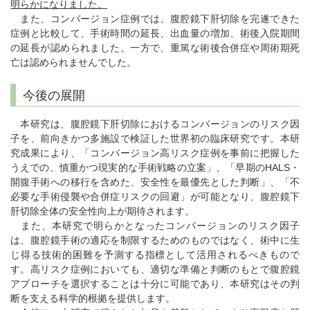
明らかになりました。
また、コンバージョン症例では、腹腔鏡下肝切除を完遂できた
症例と比較して、手術時間の延長、出血量の増加、術後入院期間
の延長が認められました。一方で、重篤な術後合併症や周術期死
亡は認められませんでした。
今後の展開
本研究は、腹腔鏡下肝切除におけるコンバージョンのリスク因
子を、前向きかつ多施設で検証した世界初の臨床研究です。本研
究成果により、「コンバージョン高リスク症例を事前に把握した
うえでの、慎重かつ現実的な手術戦略の立案」、「早期のHALS・
開腹手術への移行を含めた、安全性を最優先とした判断」、「不
必要な手術侵襲や合併症リスクの回避」が可能となり、腹腔鏡下
肝切除全体の安全性向上が期待されます。
また、本研究で明らかとなったコンバージョンのリスク因子
は、腹腔鏡手術の適応を制限するためのものではなく、術中に生
じ得る技術的困難を予測する指標として活用されるべきもので
す。高リスク症例においても、適切な準備と判断のもとで腹腔鏡
アプローチを選択することは十分に可能であり、本研究はその判
断を支える科学的根拠を提供します。