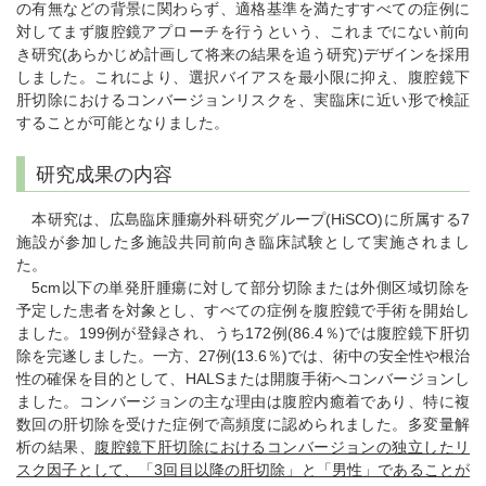
の有無などの背景に関わらず、適格基準を満たすすべての症例に
対してまず腹腔鏡アプローチを行うという、これまでにない前向
き研究(あらかじめ計画して将来の結果を追う研究)デザインを採用
しました。これにより、選択バイアスを最小限に抑え、腹腔鏡下
肝切除におけるコンバージョンリスクを、実臨床に近い形で検証
することが可能となりました。
研究成果の内容
本研究は、広島臨床腫瘍外科研究グループ(HiSCO)に所属する7
施設が参加した多施設共同前向き臨床試験として実施されまし
た。
5cm以下の単発肝腫瘍に対して部分切除または外側区域切除を
予定した患者を対象とし、すべての症例を腹腔鏡で手術を開始し
ました。199例が登録され、うち172例(86.4％)では腹腔鏡下肝切
除を完遂しました。一方、27例(13.6％)では、術中の安全性や根治
性の確保を目的として、HALSまたは開腹手術へコンバージョンし
ました。コンバージョンの主な理由は腹腔内癒着であり、特に複
数回の肝切除を受けた症例で高頻度に認められました。多変量解
析の結果、
腹腔鏡下肝切除におけるコンバージョンの独立したリ
スク因子として、「3回目以降の肝切除」と「男性」であることが