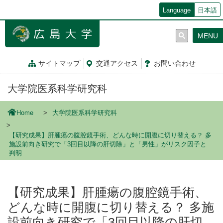
メ
Language
日本語
イ
ン
MENU
コ
ン
テ
サイトマップ
交通
アクセス
お問
い
合
わ
せ
ン
ツ
大学院医系科学研究科
に
移
動
Home
大学院医系科学研究科
【研究成果】肝腫瘍の腹腔鏡手術、どんな時に開腹に切り替える？ 多
施設前向き研究で「3回目以降の肝切除」と「男性」がリスク因子と
判明
【研究成果】肝腫瘍の腹腔鏡手術、
どんな時に開腹に切り替える？ 多施
設前向き研究で「3回目以降の肝切