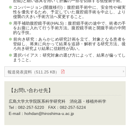
腔鏡)と細い器具を用いて肝臓の一部を切除する低侵襲手術。
コンバージョン(開腹移行)：腹腔鏡手術中に、安全性や確実
性を優先するため、予定していた腹腔鏡手術を中止し、より
侵襲の大きい手術方法へ変更すること。
用手補助腹腔鏡手術(HALS)：腹腔鏡手術の途中で、術者の手
をお腹に入れて行う手術方法。腹腔鏡手術と開腹手術の中間
的な手技。
前向き研究：あらかじめ研究計画を立て、対象となる患者を
登録し、将来に向かって結果を追跡・解析する研究方法。後
ろ向き研究より結果に信頼性が高い。
選択バイアス：研究対象の選び方によって、結果が偏ってし
まうこと。
報道発表資料（511.25 KB）
【お問い合わせ先】
広島大学大学院医系科学研究科 消化器・移植外科学
Tel：082-257-5220 FAX：082-257-5224
E-mail：hohdan@hiroshima-u.ac.jp