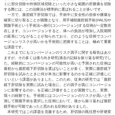
くに部分切除や外側区域切除といった小さな範囲の肝腫瘍を切除
する際には、この治療法が標準的に選ばれることが多いです。
一方で、腹腔鏡下肝切除では、手術中に安全性の担保や腫瘍を
確実に切り取ることが困難となり、用手補助腹腔鏡手術(HALS)や
開腹手術という手術法へ移行(コンバージョン)する症例が一定数存
在します。コンバージョンすると、体への負担が増加し入院期間
の延長につながることが知られており、どのような症例でコンバ
ージョンリスクが高いかを手術前に把握することは、極めて重要
な課題です。
これまでにもコンバージョンのリスク因子に関する報告はあり
ますが、その多くは後ろ向き研究(過去の記録を振り返る研究)でし
た。経験的にコンバージョンの可能性が高いと予測された症例は
最初から腹腔鏡下肝切除を選ばないことが多く、実際に腹腔鏡下
肝切除を試みたときに何が本当に影響するのかを正確に評価しに
くいという課題がありました。このため、従来の研究では「腹腔
鏡下肝切除を実際に試みた場合に、どの因子が真にコンバージョ
ンに影響するのか」を正確に評価することが困難でした。実際、
我々の経験でも、手術前にはコンバージョンのリスクが高いと予
測して開腹手術を選択した症例において、後から振り返れば腹腔
鏡手術が可能であったと思われる症例がありました。
本研究ではこの課題を克服するため、肝切除の既往歴や肝硬変