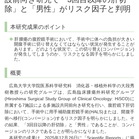
除」と「男性」がリスク因子と判明
本研究成果のポイント
肝腫瘍の腹腔鏡手術において、手術中に体への負担が大きい
開腹手術に切り替えなくてはならない状況が発生することが
あります。どのような状況で、この切り替え(コンバージョン)
が発生してしまうのか、リスクとなる因子を明らかにしまし
た。
概要
広島大学大学院医系科学研究科 消化器・移植外科学の大段秀
樹教授らの研究グループは、広島臨床腫瘍外科研究グループ
(Hiroshima Surgical Study Group of Clinical Oncology: HiSCO)に
所属する7施設による多施設共同前向き研究を行い、腹腔鏡下肝切
除において、手術中に用手補助腹腔鏡手術(HALS)または、開腹手
術へ移行(コンバージョン)するリスク因子を明らかにしました。そ
の結果、「3回目以降の肝切除」と「男性」であることが、コンバ
ージョンのリスクであることが明らかになりました。
本研究の成果は、2025年12月26日に「Scientific Reports」に掲