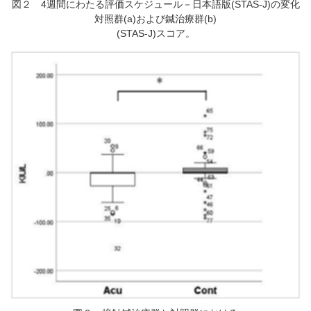
図２ 4週間にわたる評価スケジュール－日本語版(STAS-J)の変化
対照群(a)および鍼治療群(b)
(STAS-J)スコア。