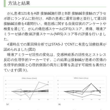
方法と結果
がん患者121名をA群 接触鍼施行群とB群 接触鍼非接触のプラセ
ボ群にランダムに割付け、A群の患者に通常治療と並行して週1回
接触鍼治療を4週間行い、倦怠感に関する自覚症状のアンケートや
検査を通じて、がんの倦怠感スケール(CFS)スコア、疼痛、唾液ア
ミラーゼ値の数値評価スケール(NRS)スコア等の評価を行いまし
た。
4週時点での重回帰分析ではSTAS-J でCNTに有意な治療効果が
認められました(図2)
唾液アミラーゼ活性の変化は、交感神経系の活性化とストレス
反応の生理学的マーカーです。この結果は接触鍼が患者の苦痛の
生理学的側面と心理的側面の両方に影響を及ぼす可能性を裏付け
ています(図３)。