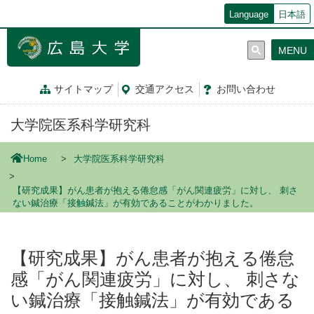
メ
Language
日本語
イ
ン
MENU
コ
ン
テ
サイトマップ
交通
アクセス
お問
い
合
わ
せ
ン
ツ
大学院医系科学研究科
に
移
動
Home
大学院医系科学研究科
【研究成果】がん患者が抱える倦怠感「がん関連疲労」に対し、 刺さ
ない鍼治療「接触鍼法」が有効であることがわかりました。
【研究成果】がん患者が抱える倦怠
感「がん関連疲労」に対し、 刺さな
い鍼治療「接触鍼法」が有効である