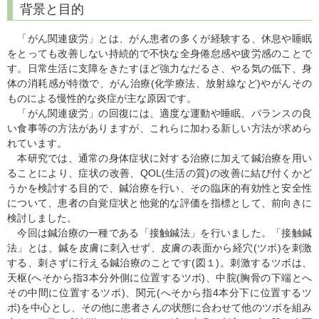
背景と目的
「がん関連疲労」とは、がん患者の多くが経験する、休息や睡眠
をとっても改善しない持続的で不快な全身倦怠感や疲労感のことで
す。日常生活に支障をきたすほど強力なだるさ、やる気の低下、身
体の消耗感が特徴で、がん治療(化学療法、放射線など)やがんその
ものによる慢性的な炎症が主な原因です。
「がん関連疲労」の回復には、適度な運動や睡眠、バランスの良
い食事等の方法がありますが、これらに加わる新しい方法が求めら
れています。
本研究では、通常の身体症状に対する治療に加えて鍼治療を用い
ることにより、症状の改善、QOL(生活の質)の改善に結び付くかど
うかを検討する目的で、鍼治療を行い、その臨床的有効性と安全性
について、患者の自覚症状と他覚的な評価を指標として、前向きに
検討しました。
今回は鍼治療の一種である「接触鍼法」を行いました。「接触鍼
法」とは、鍼を皮膚に刺入せず、皮膚の表面から経穴(ツボ)を刺激
する、刺さずに行える鍼治療のことです(図１)。刺激するツボは、
天枢(へそから指3本分外側に位置するツボ)、中脘(胸骨の下端とへ
その中間に位置するツボ)、関元(へそから指4本分下に位置するツ
ボ)を中心とし、その他に患者さんの状態に合わせて他のツボを組み