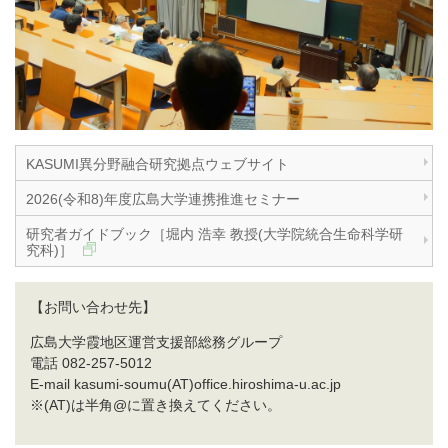
KASUMI異分野融合研究拠点ウェブサイト
2026(令和8)年度広島大学連携推進セミナー
研究者ガイドブック［堀内 浩幸 教授(大学院統合生命科学研
究科)］
【お問い合わせ先】
広島大学霞地区運営支援部総務グループ
電話 082-257-5012
E-mail kasumi-soumu(AT)office.hiroshima-u.ac.jp
※(AT)は半角@に置き換えてください。