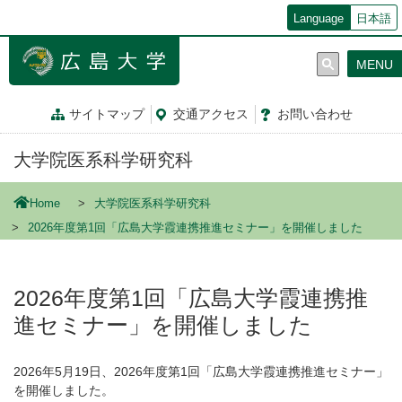
メ
Language
日本語
イ
ン
MENU
コ
ン
テ
サイトマップ
交通
アクセス
お問
い
合
わ
せ
ン
ツ
大学院医系科学研究科
に
移
動
Home
大学院医系科学研究科
2026年度第1回「広島大学霞連携推進セミナー」を開催しました
2026年度第1回「広島大学霞連携推
進セミナー」を開催しました
2026年5月19日、2026年度第1回「広島大学霞連携推進セミナー」
を開催しました。