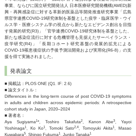
事業、ならびに国立研究開発法人 日本医療研究開発機構(AMED)新
興・再興感染症に対する革新的医薬品等開発推進研究事業「広島
県官学連携COVID-19研究体制を基盤とした疫学・臨床医学・ウイ
ルス学・医療システム学の視点から新たなエビデンス創出を目指
す発展的研究(R3)」「官学連携COVID-19研究体制を基盤とした、
新たな感染症流行に対する危機管理も見据えたサーベイランス・
疫学研究(R4)」「長期コホート研究基盤の発展的拡充による
COVID-19罹患後症状の予後予測法開発および実用化(R6-8)」の支
援を得て実施されました。
発表論文
■ 掲載誌：PLOS ONE (Q1. IF: 2.6)
■ 論文タイトル：
Differences in the long-term course of post COVID-19 symptoms
in adults and children across epidemic periods: A retrospective
cohort study in Japan, 2020–2024
■ 著者名：
1
2
3
Aya Sugiyama
*, Toshiro Takafuta
, Kanon Abe
, Yayoi
1
1
2,4
1
Yoshinaga
, Ko Ko
, Tomoki Sato
, Tomoyuki Akita
, Masao
5
1
1
Kuwabara
, Shingo Fukuma
, Junko Tanaka