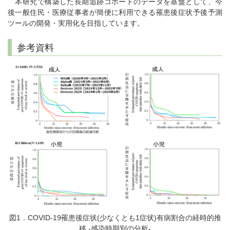
本研究で構築した長期追跡コホートのデータを基盤として、今
後一般住民・医療従事者が簡便に利用できる罹患後症状予後予測
ツールの開発・実用化を目指しています。
参考資料
図1．COVID-19罹患後症状(少なくとも1症状)有病割合の経時的推
移 -感染時期別の分析-