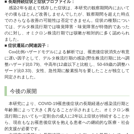
■
長期持続症状と症状プロファイル：
感染2年を超えて残存した症状は、本研究の観察期間内において
その後もほとんど改善しませんでしたが、観察期間を超えた時点
でのさらなる改善の可能性は否定できません。症状の種類につい
ては、デルタ株流行期では嗅覚障害・味覚障害が特徴的であった
のに対し、オミクロン株流行期では咳嗽が相対的に多く認められ
ました。
■
症状遷延の関連因子：
Cox比例ハザードモデルによる解析では、罹患後症状消失が有意
に遅い因子として、デルタ株流行期の感染(野生株流行期に比べ調
整ハザード比0.79)、中高年(12歳以下と比較し、50-69歳の調整ハ
ザード比0.33)、女性、急性期に酸素投与を要したことが独立して
同定されました。
今後の展開
本研究により、COVID-19罹患後症状の長期経過が感染流行期と
年齢層によって大きく異なることが示されました。オミクロン株
流行期においても一定割合の成人に2年以上症状が持続することか
ら、現在もなお罹患後症状を抱える患者への継続的な医療・社会
的支援が必要です。