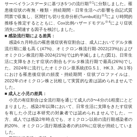
※1
サーベイランスデータに基づき5つの流行期
に分類しました。罹
患後症状の有無・種類・持続期間・日常生活への影響を自記式質
※3
問票で収集し、区間打ち切り生存分析(Turnbull法)
により時間的
※4
推移を推定するとともに、Cox比例ハザードモデル
により症状
消失に関連する因子を検討しました。
■
感染流行期による差異：
感染6カ月時点の罹患後症状有症割合は、成人においてデルタ株
流行期に最も高く(47%)、オミクロン株流行期-2022(23%)および
オミクロン株流行期-2024(21%)では約半減しました(図1)。日常生
活に支障をきたす症状の割合もデルタ株流行期で最高(26%)でし
た。2024年に流行したオミクロン亜系統(EG.5.1、HK.3、JN.1等)
における罹患後症状の頻度・持続期間・症状プロファイルは、
2022年のオミクロン株と比較して実質的な差は認められませんで
した。
■
成人と小児の差異：
小児の有症割合は全流行期を通じて成人の3〜4分の1程度にとど
まりました。感染2年以降において、日常生活に支障をきたす症状
を有した小児は本研究の対象者では認められませんでした。一
方、成人では感染2年時点でも、オミクロン以前の流行期感染者の
約20%、オミクロン流行期感染者の約10%に症状が持続していま
した。