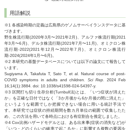
用語解説
※1 各感染時期の定義は広島県のゲノムサーベイランスデータに基
づきます。
野生株流行期(2020年3月〜2021年2月)、アルファ株流行期(2021
年3月〜6月)、デルタ株流行期(2021年7月〜11月)、オミクロン株
流行期-2022(2021年12月〜2022年7月)、オミクロン株流行
期-2024(2024年1月〜6月)。
※2 本研究の基盤データベースについては以下の論文にて報告して
います。
Sugiyama A, Takafuta T, Sato T, et al. Natural course of post-
COVID symptoms in adults and children.
Sci Rep
. 2024 Feb
16;14(1):3884. doi: 10.1038/s41598-024-54397-y.
※3 区間打ち切り生存分析(Turnbull法)とは、「いつ症状が消えた
か」を正確な日付ではなく「3か月後から6か月後の間に消えた」
というような範囲でしか把握できない場合に用いる統計手法で
す。本研究では症状の持続期間を数カ月単位の範囲で収集したた
め、この方法を用いて各時点における有症割合を推定しました。
※4 Cox比例ハザードモデルとは、ある出来事(症状の消失など)が
「いつ・どのくらいの確率で起こるか」に影響する複数の要因を