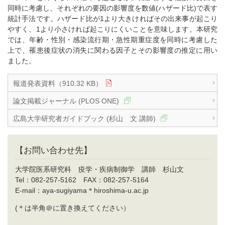
同時に考慮し、それぞれの要因の影響度を数値(ハザード比)で表す
統計手法です。ハザード比が1より大きければその出来事が起こり
やすく、1より小さければ起こりにくいことを意味します。本研究
では、年齢・性別・感染流行期・急性期重症度を同時に考慮した
上で、罹患後症状の消失に関わる因子とその影響度の推定に用い
ました。
報道発表資料（910.32 KB）
論文掲載ジャーナル (PLOS ONE)
広島大学研究者ガイドブック (杉山 文 講師)
【お問い合わせ先】
大学院医系研究科 疫学・疾病制御学 講師 杉山文
Tel：082-257-5162 FAX：082-257-5164
E-mail：aya-sugiyama＊hiroshima-u.ac.jp
(＊は半角＠に置き換えてください）