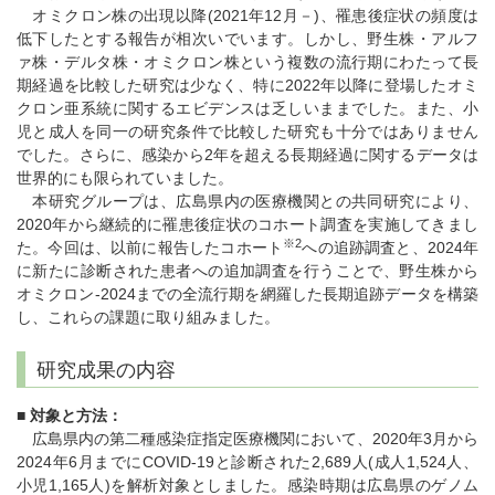
オミクロン株の出現以降(2021年12月－)、罹患後症状の頻度は
低下したとする報告が相次いでいます。しかし、野生株・アルフ
ァ株・デルタ株・オミクロン株という複数の流行期にわたって長
期経過を比較した研究は少なく、特に2022年以降に登場したオミ
クロン亜系統に関するエビデンスは乏しいままでした。また、小
児と成人を同一の研究条件で比較した研究も十分ではありません
でした。さらに、感染から2年を超える長期経過に関するデータは
世界的にも限られていました。
本研究グループは、広島県内の医療機関との共同研究により、
2020年から継続的に罹患後症状のコホート調査を実施してきまし
※2
た。今回は、以前に報告したコホート
への追跡調査と、2024年
に新たに診断された患者への追加調査を行うことで、野生株から
オミクロン-2024までの全流行期を網羅した長期追跡データを構築
し、これらの課題に取り組みました。
研究成果の内容
■
対象と方法：
広島県内の第二種感染症指定医療機関において、2020年3月から
2024年6月までにCOVID-19と診断された2,689人(成人1,524人、
小児1,165人)を解析対象としました。感染時期は広島県のゲノム