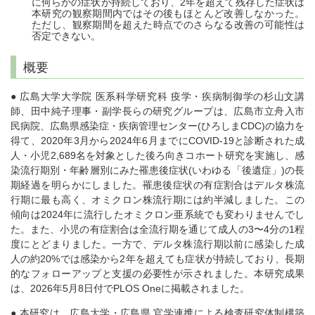
に何らかの症状が持続しており、2年を超えて残存した症状は
本研究の観察期間内ではその後もほとんど改善しなかった。
ただし、観察期間を超えた時点でのさらなる改善の可能性は
否定できない。
概要
● 広島大学大学院 医系科学研究科 疫学・疾病制御学の杉山文講
師、田中純子理事・副学長らの研究グループは、広島市立舟入市
民病院、広島県感染症・疾病管理センター(ひろしまCDC)の協力を
得て、2020年3月から2024年6月までにCOVID-19と診断された成
人・小児2,689名を対象とした後ろ向きコホート研究を実施し、感
染流行期別・年齢層別にみた罹患後症状(いわゆる「後遺症」)の長
期経過を明らかにしました。罹患後症状の有症割合はデルタ株流
行期に最も高く、オミクロン株流行期には約半減しました。この
傾向は2024年に流行したオミクロン亜系統でも変わりませんでし
た。また、小児の有症割合は全流行期を通じて成人の3〜4分の1程
度にとどまりました。一方で、デルタ株流行期以前に感染した成
人の約20%では感染から2年を超えても症状が持続しており、長期
的なフォローアップと支援の必要性が示されました。本研究成果
は、2026年5月8日付でPLOS Oneに掲載されました。
● 本研究は、広島大学・広島県 官学連携による検査研究体制構築