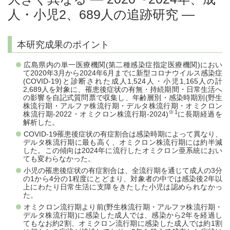
人・小児2、689人の追跡研究 ―
本研究成果のポイント
広島県内の単一医療機関(第二種感染症指定医療機関)におい
て2020年3月から2024年6月までに新型コロナウイルス感染症
(COVID-19)と診断された成人1,524人・小児1,165人の計
2,689人を対象に、罹患後症状の有無・持続期間・日常生活へ
の影響を自記式質問票で収集し、年齢層別・感染時期別(野生
株流行期・アルファ株流行期・デルタ株流行期・オミクロン
※1
株流行期-2022・オミクロン株流行期-2024)
に長期経過を
解析した。
COVID-19罹患後症状の有症割合は感染時期によって異なり、
デルタ株流行期に最も高く、オミクロン株流行期には約半減
した。この傾向は2024年に流行したオミクロン亜系統におい
ても変わらなかった。
小児の罹患後症状の有症割合は、全流行期を通じて成人の3分
の1から4分の1程度にとどまり、対象者の中では感染後2年以
上にわたり日常生活に支障をきたした小児は認められなかっ
た。
オミクロン流行期より前(野生株流行期・アルファ株流行期・
デルタ株流行期)に感染した成人では、感染から2年を経過し
てもなお約2割、オミクロン流行期に感染した成人では約1割