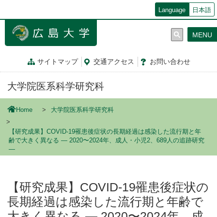
メ
Language
日本語
イ
ン
MENU
コ
ン
テ
サイトマップ
交通
アクセス
お問
い
合
わ
せ
ン
ツ
大学院医系科学研究科
に
移
動
Home
大学院医系科学研究科
【研究成果】COVID-19罹患後症状の長期経過は感染した流行期と年
齢で大きく異なる ― 2020〜2024年、成人・小児2、689人の追跡研究
―
【研究成果】COVID-19罹患後症状の
長期経過は感染した流行期と年齢で
大きく異なる ― 2020〜2024年、成