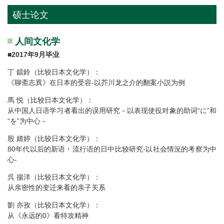
硕士论文
人间文化学
■
2017年9月毕业
丁 鐺鈴（比较日本文化学）：
《聊斋志異》在日本的受容-以芥川龙之介的翻案小説为例
馬 悦（比较日本文化学）：
从中国人日语学习者看出的误用研究－以表现使役对象的助词“に”和
“を”为中心－
殷 婧婷（比较日本文化学）：
80年代以后的新语・流行语的日中比较研究-以社会情況的考察为中
心-
呉 揚洋（比较日本文化学）：
从亲密性的变迁来看的亲子关系
劉 亦孜（比较日本文化学）：
从《永远的0》看特攻精神