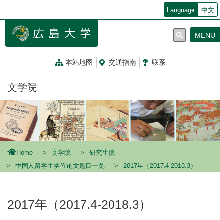
メ
Language
中文
イ
ン
MENU
コ
ン
テ
本站地图
交通指南
联系
ン
ツ
文学院
に
移
動
Home
文学院
研究生院
中国人留学生学位论文题目一览
2017年（2017.4-2018.3）
2017年（2017.4-2018.3）