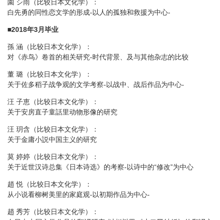
園 シ雨（比较日本文化学）：
白先勇的同性恋文学的形成-以人的孤独和救援为中心-
■
2018年3月毕业
孫 涵（比较日本文化学）：
对《赤鸟》卷首的相关研究-时代背景、及与其他杂志的比较
董 璐（比较日本文化学）：
关于佐多稻子战争观的文学考察-以战中、战后作品为中心-
汪 子恵（比较日本文化学）：
关于安房直子童話里动物形像的研究
汪 玥含（比较日本文化学）：
关于金庸小説中国主义的研究
莫 婷婷（比较日本文化学）：
关于近世汉诗总集《日本诗选》的考察-以诗中的“修改”为中心
趙 悦（比较日本文化学）：
从小说看柳树美里的家庭观-以初期作品为中心-
趙 秀芳（比较日本文化学）：