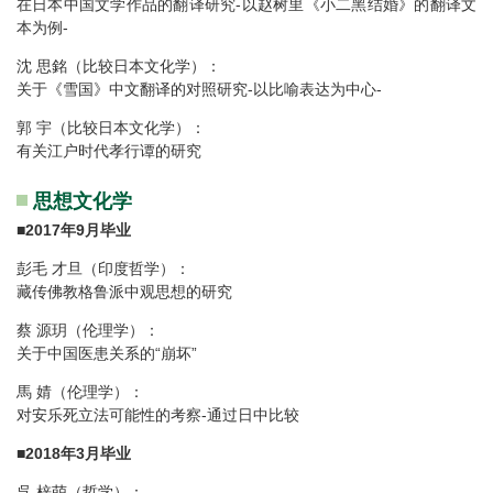
在日本中国文学作品的翻译研究-以赵树里《小二黑结婚》的翻译文
本为例-
沈 思銘（比较日本文化学）：
关于《雪国》中文翻译的对照研究-以比喻表达为中心-
郭 宇（比较日本文化学）：
有关江户时代孝行谭的研究
思想文化学
■
2017年9月毕业
彭毛 才旦（印度哲学）：
藏传佛教格鲁派中观思想的研究
蔡 源玥（伦理学）：
关于中国医患关系的“崩坏”
馬 婧（伦理学）：
对安乐死立法可能性的考察-通过日中比较
■
2018年3月毕业
呉 梓萌（哲学）：