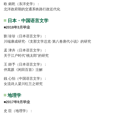
欧 銘乾（东洋史学）：
北洋政府期的交通系铁路行政近代化
日本・中国语言文学
■
2018年3月毕业
劉 珍珍（日本语言文学）：
川端康成研究-《支那文学总览·第八卷唐代小说》的研究
孟 津卉（日本语言文学）：
关于江户时代“桃太郎”的研究
王 師予（日本语言文学）：
伴蒿蹊《闲田百首》注解
銭 心怡（中国语言文学）：
女流诗人梁川红兰之研究
地理学
■
2017年9月毕业
史 臣（地理学）：