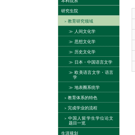
本科院系
研究生院
教育研究领域
人间文化学
思想文化学
历史文化学
日本・中国语言文学
欧美语言文学・语言
学
地表圈系统学
教育体系的特色
完成学业的流程
中国人留学生学位论文
题目一览
生涯规划