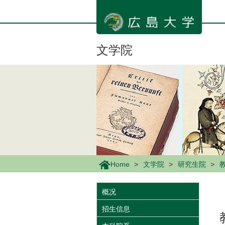
メ
イ
ン
コ
ン
文学院
テ
ン
ツ
に
移
動
Home
文学院
研究生院
概况
招生信息