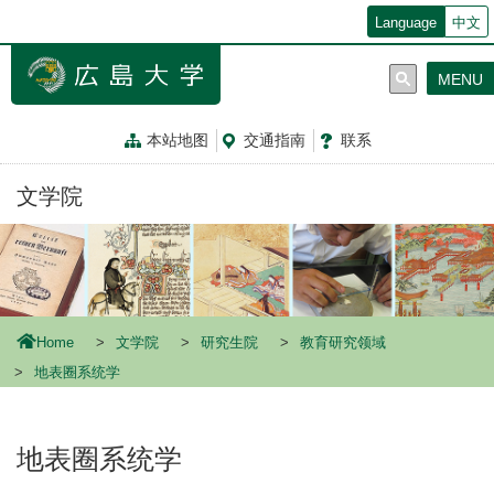
メ
Language
中文
イ
ン
MENU
コ
ン
テ
本站地图
交通指南
联系
ン
ツ
文学院
に
移
動
Home
文学院
研究生院
教育研究领域
地表圈系统学
地表圈系统学