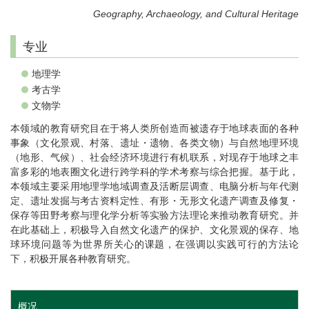
Geography, Archaeology, and Cultural Heritage
专业
地理学
考古学
文物学
本领域的教育研究目在于将人类所创造而被遗存于地球表面的各种
事象（文化景观、村落、遗址・遗物、各类文物）与自然地理环境
（地形、气候）、社会经济环境进行有机联系，对现存于地球之丰
富多彩的地表圈文化进行跨学科的学术考察与综合把握。基于此，
本领域主要采用地理学地域调查及活断层调查、电脑分析与年代测
定、遗址发掘与考古资料定性、有形・无形文化遗产调查及修复・
保存等田野考察与理化学分析等实验方法理论来推动教育研究。并
在此基础上，积极导入自然文化遗产的保护、文化景观的保存、地
球环境问题等为世界所关心的课题，在强调以实践可行的方法论
下，积极开展各种教育研究。
概况