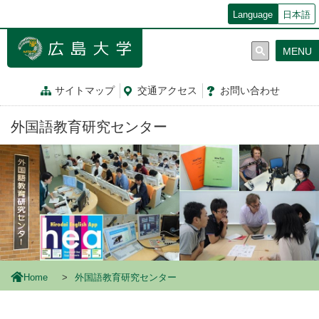
メ
Language
日本語
イ
ン
MENU
コ
ン
テ
サイトマップ
交通
アクセス
お問
い
合
わ
せ
ン
ツ
外国語教育研究センター
に
移
動
Home
外国語教育研究センター