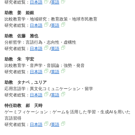
研究者総覧：
日本語
/
英語
助教 姜 姫銀
比較教育学・地域研究：教育政策・地球市民教育
研究者総覧：
日本語
/
英語
助教 佐藤 雅也
分析哲学：言語行為・志向性・虚構性
研究者総覧：
日本語
/
英語
助教 朱 宇宏
比較教育学・音声学・音韻論：強勢・発音
研究者総覧：
日本語
/
英語
助教 タナベ，ユリア
応用言語学：異文化コミュニケーション・留学
研究者総覧：
日本語
/
英語
特任助教 郝 天時
ゲーミフィケーション：ゲームを活用した学習・生成AIを用いた
言語習得
研究者総覧：
日本語
/
英語