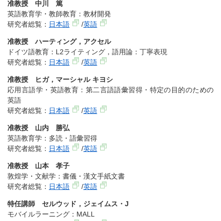
准教授 中川 篤
英語教育学・教師教育：教材開発
研究者総覧：
日本語
/
英語
准教授 ハーティング，アクセル
ドイツ語教育：L2ライティング，語用論：丁寧表現
研究者総覧：
日本語
/
英語
准教授 ヒガ，マーシャル キヨシ
応用言語学・英語教育：第二言語語彙習得・特定の目的のための
英語
研究者総覧：
日本語
/
英語
准教授 山内 勝弘
英語教育学：多読・語彙習得
研究者総覧：
日本語
/
英語
准教授 山本 孝子
敦煌学・文献学：書儀・漢文手紙文書
研究者総覧：
日本語
/
英語
特任講師 セルウッド，ジェイムス・J
モバイルラーニング：MALL