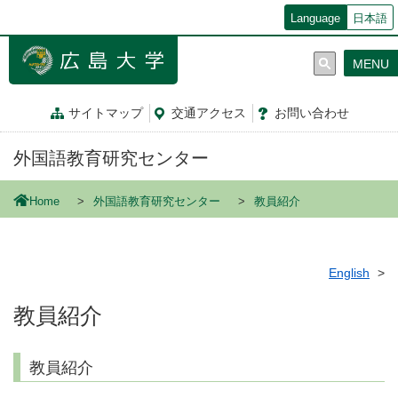
メ
Language
日本語
イ
ン
MENU
コ
ン
テ
サイトマップ
交通
アクセス
お問
い
合
わ
せ
ン
ツ
外国語教育研究センター
に
移
動
Home
外国語教育研究センター
教員紹介
English
教員紹介
教員紹介