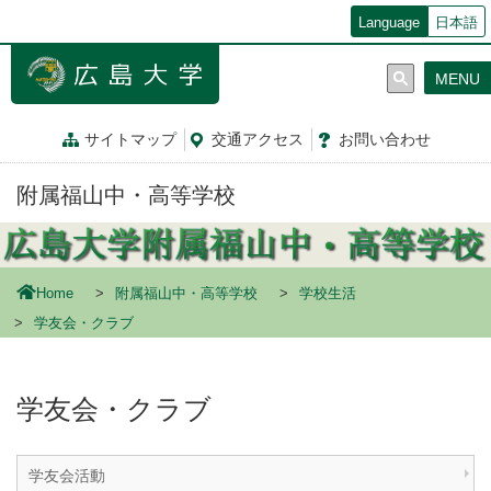
メ
Language
日本語
イ
ン
MENU
コ
ン
テ
サイトマップ
交通
アクセス
お問
い
合
わ
せ
ン
ツ
附属福山中・高等学校
に
移
動
Home
附属福山中・高等学校
学校生活
学友会・クラブ
学友会・クラブ
学友会活動