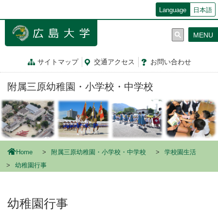
メ
Language
日本語
イ
ン
MENU
コ
ン
テ
サイトマップ
交通
アクセス
お問
い
合
わ
せ
ン
ツ
附属三原幼稚園・小学校・中学校
に
移
動
Home
附属三原幼稚園・小学校・中学校
学校園生活
幼稚園行事
幼稚園行事