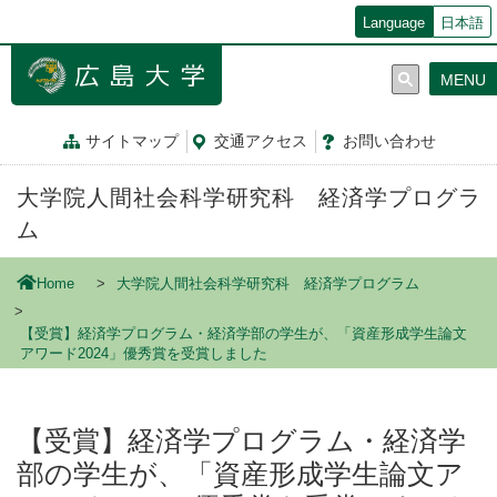
メ
Language
日本語
イ
ン
MENU
コ
ン
テ
サイトマップ
交通
アクセス
お問
い
合
わ
せ
ン
ツ
大学院人間社会科学研究科 経済学プログラ
に
移
ム
動
Home
大学院人間社会科学研究科 経済学プログラム
【受賞】経済学プログラム・経済学部の学生が、「資産形成学生論文
アワード2024」優秀賞を受賞しました
【受賞】経済学プログラム・経済学
部の学生が、「資産形成学生論文ア