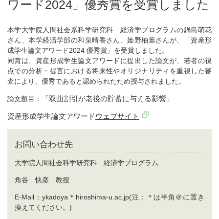
ワード2024」優秀賞を受賞しました
本学大学院人間社会系科学研究科 経済学プログラムの鍋島萌花
さん、本学経済学部の和泉晴香さん、姫野柚葉さんが、「資産形
成学生論文アワード2024 優秀賞」を受賞しました。
同賞は、資産形成学生論文アワードに提出した論文が、若者の視
点での分析・提言における将来性やオリジナリティを重視した審
査により、優秀であると認められたため授与されました。
論文題目：
「双曲割引が老後の貯蓄に与える影響」
資産形成学生論文アワード
ウェブサイト
お問い合わせ先
大学院人間社会科学研究科 経済学プログラム
角谷 快彦 教授
E-Mail：ykadoya＊hiroshima-u.ac.jp(注：＊は半角＠に置き
換えてください。)