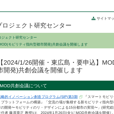
サイトマ
プロジェクト研究センター
ロジェクト研究センター
込】MOD(モビリティ指向型都市開発)共創会議を開催します
【2024/1/26開催・東広島・要申込】M
市開発)共創会議を開催します
MOD共創会議について
戦略的イノベーション創造プログラム(SIP)第3期
『スマートモビリ
ィプラットフォームの構築』「交流の場が集積する新モビリティ指向型
市の開発〜モビリティのリ・デザインによる15分都市の実現〜」(研究総
責任者 藤原章正 教授)は、2024年1月26日(金)にMOD共創会議を開催し