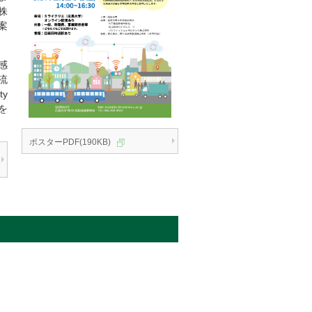
株
案
感
流
y
かを
ポスターPDF(190KB)