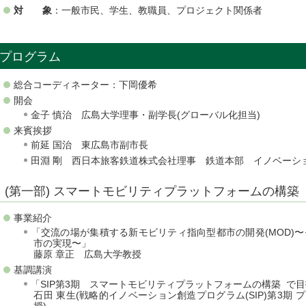
対 象
：一般市民、学生、教職員、プロジェクト関係者
プログラム
総合コーディネーター：下岡優希
開会
金子 慎治 広島大学理事・副学長(グローバル化担当)
来賓挨拶
前延 国治 東広島市副市長
田淵 剛 西日本旅客鉄道株式会社理事 鉄道本部 イノベーシ
(第一部) スマートモビリティプラットフォームの構築
事業紹介
「交流の場が集積する新モビリティ指向型都市の開発(MOD)
市の実現〜」
藤原 章正 広島大学教授
基調講演
「SIP第3期 スマートモビリティプラットフォームの構築 で
石田 東生(戦略的イノベーション創造プログラム(SIP)第3期