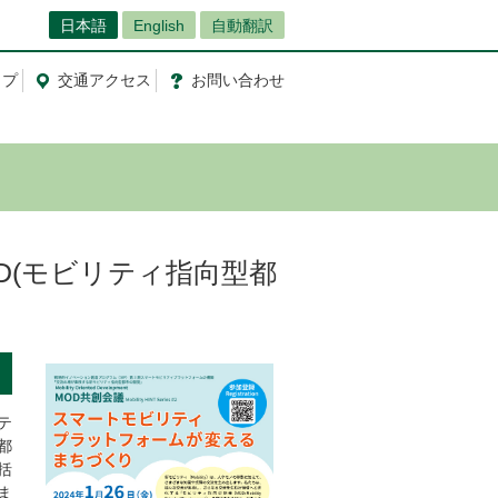
日本語
English
自動翻訳
ップ
交通
アクセス
お問
い
合
わ
せ
OD(モビリティ指向型都
テ
都
括
ま