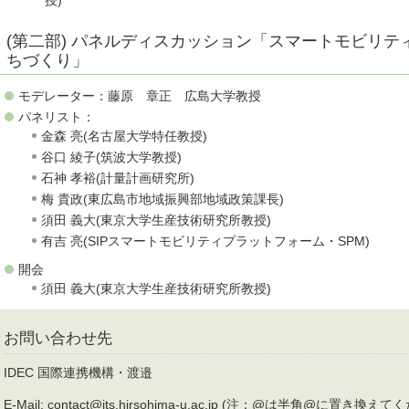
授)
(第二部) パネルディスカッション「スマートモビリ
ちづくり」
モデレーター：藤原 章正 広島大学教授
パネリスト：
金森 亮(名古屋大学特任教授)
谷口 綾子(筑波大学教授)
⽯神 孝裕(計量計画研究所)
梅 貴政(東広島市地域振興部地域政策課長)
須田 義大(東京大学生産技術研究所教授)
有吉 亮(SIPスマートモビリティプラットフォーム・SPM)
開会
須田 義大(東京大学生産技術研究所教授)
お問い合わせ先
IDEC 国際連携機構・渡邉
E-Mail: contact@its.hirsohima-u.ac.jp (注：@は半角@に置き換え