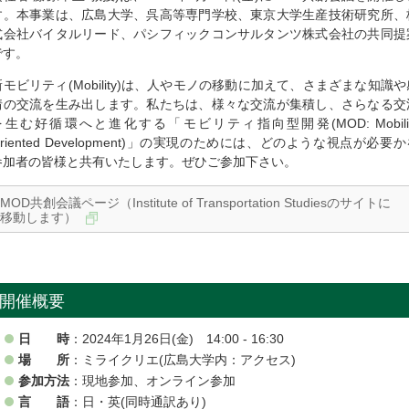
す。本事業は、広島大学、呉高等専門学校、東京大学生産技術研究所、
式会社バイタルリード、パシフィックコンサルタンツ株式会社の共同提
です。
新モビリティ(Mobility)は、人やモノの移動に加えて、さまざまな知識や
情の交流を生み出します。私たちは、様々な交流が集積し、さらなる交
を生む好循環へと進化する「モビリティ指向型開発(MOD: Mobilit
Oriented Development)」の実現のためには、どのような視点が必要
参加者の皆様と共有いたします。ぜひご参加下さい。
MOD共創会議ページ（Institute of Transportation Studiesのサイトに
移動します）
開催概要
日 時
：2024年1月26日(金) 14:00 - 16:30
場 所
：ミライクリエ(広島大学内：アクセス)
参加方法
：現地参加、オンライン参加
言 語
：日・英(同時通訳あり)