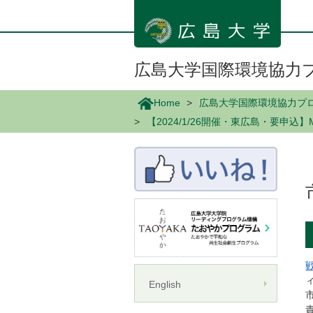
メ
イ
ン
コ
ン
広島大学国際環境協力
テ
ン
Home
広島大学国際環境協力プ
ツ
【2024/1/26開催・東広島・要申
に
移
動
English