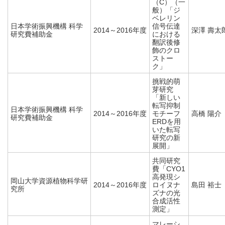
（C）（一
般）「ジ
ベレリン
日本学術振興機構 科学
信号伝達
2014～2016年度
深澤 壽太
研究費補助金
における
翻訳後修
飾のクロ
ストー
ク」
挑戦的萌
芽研究
「新しい
転写抑制
日本学術振興機構 科学
2014～2016年度
モチーフ
高橋 陽介
研究費補助金
ERDを用
いた転写
研究の新
展開」
共同研究
費「CYO1
高発現シ
岡山大学資源植物科学研
2014～2016年度
ロイヌナ
島田 裕士
究所
ズナの光
合成活性
測定」
マレーシ