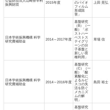
公益財団法人山崎香辛料
2015年度
のバイオ
上田 晃弘
振興財団
フィルム
形成阻
害」
基盤研究
（B）（一
般）「ポ
ストハー
日本学術振興機構 科学
ベストス
2014～2017年度
草場 信
研究費補助金
テイグリ
ーンの分
子基盤と
新しい育
種利用」
基盤研究
（C）（一
般）「酸
素酸化に
日本学術振興機構 科学
よるルビ
2014～2016年度
島田 裕士
研究費補助金
スコの失
活を防ぐ
メカニズ
ムの解
明」
基盤研究