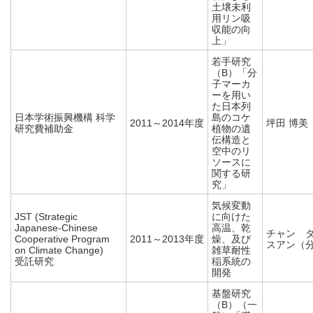
土壌未利
用リン吸
収能の向
上」
若手研究
（B）「分
子マーカ
ーを用い
た日本列
日本学術振興機構 科学
島のコケ
2011～2014年度
坪田 博美
研究費補助金
植物の遺
伝構造と
空中のリ
ソースに
関する研
究」
気候変動
JST (Strategic
に向けた
Japanese-Chinese
高温、乾
チャン 
Cooperative Program
2011～2013年度
燥、及び
スアン（
on Climate Change)
雑草耐性
受託研究
稲系統の
開発
基盤研究
（B）（一