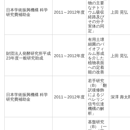
物の主要
なナトリ
日本学術振興機構 科学
2011～2012年度
ウム吸収
上田 晃弘
研究費補助金
経路及び
その分子
実体の同
定」
有用土壌
細菌のバ
イオフィ
財団法人発酵研究所平成
ルム形成
2011～2012年度
上田 晃弘
23年度一般研究助成
を介した
植物表面
への定着
能の改善
若手研究
（B）「翻
訳後修飾
日本学術振興機構 科学
によるジ
2011～2012年度
深澤 壽太
研究費補助金
ベレリン
信号伝達
機構の解
析」
基盤研究
（B）（一