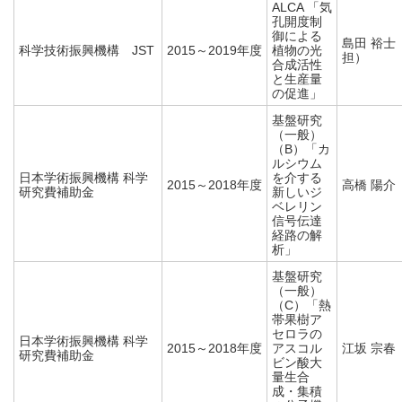
ALCA 「気
孔開度制
御による
島田 裕士
科学技術振興機構 JST
2015～2019年度
植物の光
担）
合成活性
と生産量
の促進」
基盤研究
（一般）
（B）「カ
ルシウム
日本学術振興機構 科学
を介する
2015～2018年度
高橋 陽介
研究費補助金
新しいジ
ベレリン
信号伝達
経路の解
析」
基盤研究
（一般）
（C）「熱
帯果樹ア
セロラの
日本学術振興機構 科学
2015～2018年度
アスコル
江坂 宗春
研究費補助金
ビン酸大
量生合
成・集積