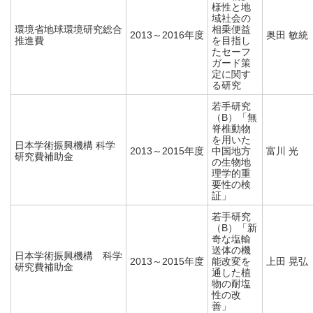
様性と地
域社会の
環境省地球環境研究総合
相乗便益
2013～2016年度
奥田 敏統
推進費
を目指し
たセーフ
ガード策
定に関す
る研究
若手研究
（B）「無
脊椎動物
を用いた
日本学術振興機構 科学
2013～2015年度
中国地方
富川 光
研究費補助金
の生物地
理学的重
要性の検
証」
若手研究
（B）「新
奇な塩輸
送体の機
日本学術振興機構 科学
2013～2015年度
能改変を
上田 晃弘
研究費補助金
通した植
物の耐塩
性の改
善」