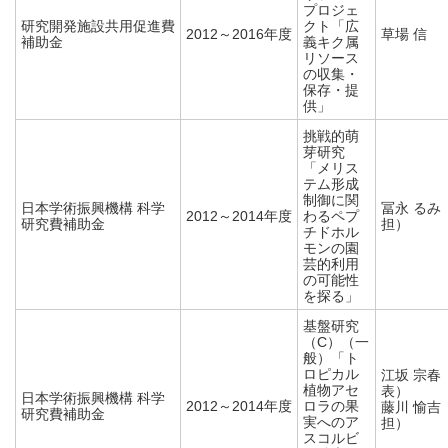
プロジェ
研究開発施設共用促進費
クト「広
2012～2016年度
草場 信
補助金
義キク属
リソース
の収集・
保存・提
供」
挑戦的萌
芽研究
「メリス
テム形成
制御に関
日本学術振興機構 科学
冨永 るみ
2012～2014年度
わるペプ
研究費補助金
担）
チドホル
モンの園
芸的利用
の可能性
を探る」
基盤研究
（C）（一
般）「ト
ロピカル
江坂 宗春
植物アセ
表）
日本学術振興機構 科学
2012～2014年度
ロラの果
藤川 愉吉
研究費補助金
実へのア
担）
スコルビ