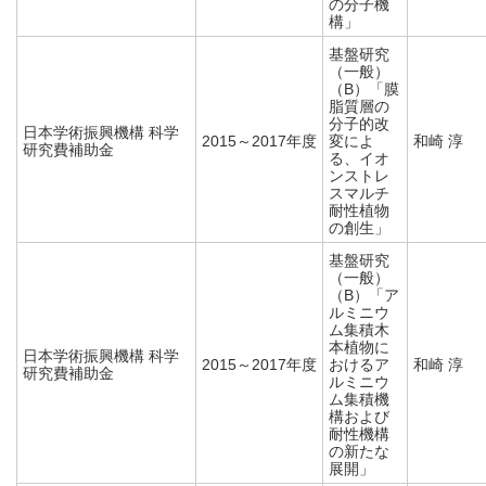
の分子機
構」
基盤研究
（一般）
（B）「膜
脂質層の
分子的改
日本学術振興機構 科学
2015～2017年度
変によ
和崎 淳
研究費補助金
る、イオ
ンストレ
スマルチ
耐性植物
の創生」
基盤研究
（一般）
（B）「ア
ルミニウ
ム集積木
本植物に
日本学術振興機構 科学
2015～2017年度
おけるア
和崎 淳
研究費補助金
ルミニウ
ム集積機
構および
耐性機構
の新たな
展開」