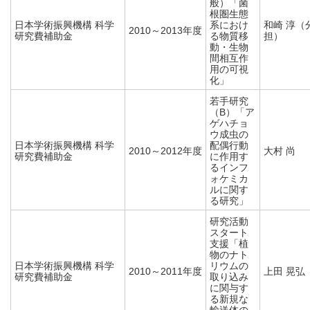
般）「菌
根圏生態
日本学術振興機構 科学
系におけ
和崎 淳（
2010～2013年度
研究費補助金
る物質移
担）
動・生物
間相互作
用の可視
化」
若手研究
（B）「ア
ゲハチョ
ウ成虫の
日本学術振興機構 科学
配偶行動
2010～2012年度
大村 尚
研究費補助金
に作用す
るインフ
ォケミカ
ルに関す
る研究」
研究活動
スタート
支援「植
物のナト
日本学術振興機構 科学
リウムの
2010～2011年度
上田 晃弘
研究費補助金
取り込み
に関与す
る新規な