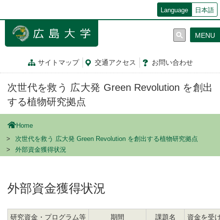
メ
Language
日本語
イ
ン
MENU
コ
ン
テ
サイトマップ
交通
アクセス
お問
い
合
わ
せ
ン
ツ
次世代を救う 広大発 Green Revolution を創出
に
移
する植物研究拠点
動
Home
次世代を救う 広大発 Green Revolution を創出する植物研究拠点
外部資金獲得状況
外部資金獲得状況
研究資金・プログラム等
期間
課題名
資金を受