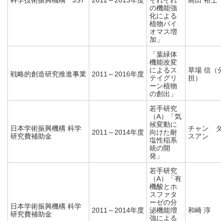
科学技術振興機構 JST
2012～2013年度
それぞれ
島田 裕士
の機能強
化による
植物バイ
オマス増
加」
「葉緑体
機能改変
によるス
草場 信（
戦略的創造研究推進事業
2011～2016年度
テイグリ
担）
ーン植物
の創出」
若手研究
（A）「気
候変動に
日本学術振興機構 科学
チャン 
2011～2014年度
向けた耐
研究費補助金
スアン
塩性稲系
統の開
発」
若手研究
（A）「有
機酸とホ
スファタ
ーゼの分
日本学術振興機構 科学
2011～2014年度
泌機能増
和崎 淳
研究費補助金
強による