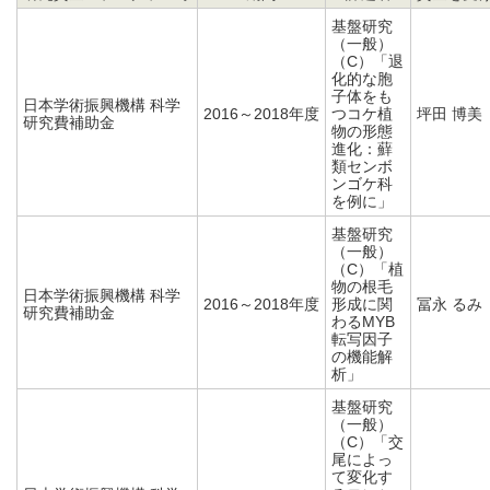
基盤研究
（一般）
（C）「退
化的な胞
子体をも
日本学術振興機構 科学
2016～2018年度
つコケ植
坪田 博美
研究費補助金
物の形態
進化：蘚
類センボ
ンゴケ科
を例に」
基盤研究
（一般）
（C）「植
物の根毛
日本学術振興機構 科学
2016～2018年度
形成に関
冨永 るみ
研究費補助金
わるMYB
転写因子
の機能解
析」
基盤研究
（一般）
（C）「交
尾によっ
て変化す