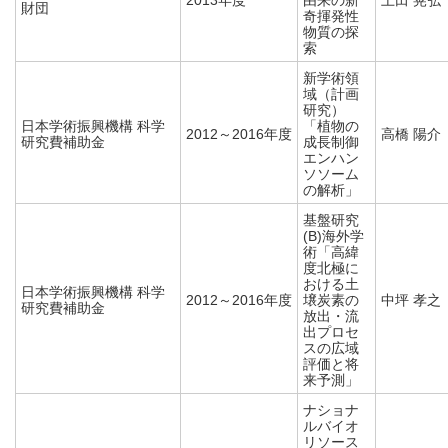
2013年度
由来の新
上田 晃弘
財団
奇揮発性
物質の探
索
新学術領
域（計画
研究）
日本学術振興機構 科学
「植物の
2012～2016年度
高橋 陽介
研究費補助金
成長制御
エンハン
ソソーム
の解析」
基盤研究
(B)海外学
術「高緯
度北極に
おける土
日本学術振興機構 科学
2012～2016年度
壌炭素の
中坪 孝之
研究費補助金
放出・流
出プロセ
スの広域
評価と将
来予測」
ナショナ
ルバイオ
リソース