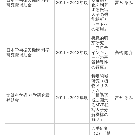
日本学術振興機構 科学
皮細胞分
2011～2013年度
冨永 るみ
研究費補助金
化を制御
する転写
因子の機
能解析と
トマトへ
の応用」
挑戦的萌
芽研究
「プロテ
日本学術振興機構 科学
2011～2012年度
インキナ
高橋 陽介
研究費補助金
ーゼの基
質特異性
の変更」
特定領域
研究（植
物メリス
テム）
文部科学省 科学研究費
「根毛形
2011～2012年度
冨永 るみ
補助金
成に関わ
るMYB転
写因子分
解機構の
解明」
若手研究
（B）「植