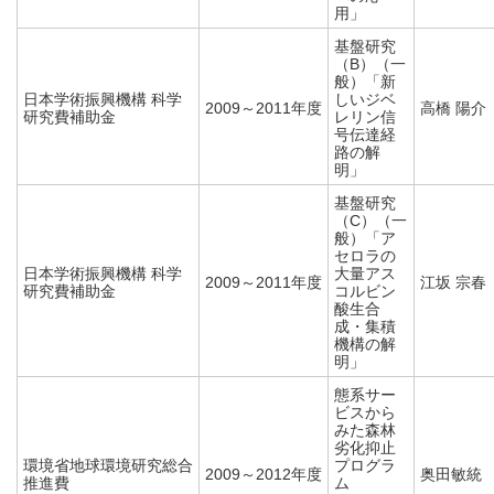
用」
基盤研究
（B）（一
般）「新
日本学術振興機構 科学
しいジベ
2009～2011年度
高橋 陽介
研究費補助金
レリン信
号伝達経
路の解
明」
基盤研究
（C）（一
般）「ア
セロラの
日本学術振興機構 科学
大量アス
2009～2011年度
江坂 宗春
研究費補助金
コルビン
酸生合
成・集積
機構の解
明」
態系サー
ビスから
みた森林
劣化抑止
環境省地球環境研究総合
プログラ
2009～2012年度
奥田敏統
推進費
ム