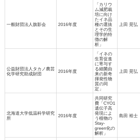
「カリウ
ム減肥栽
培に向け
たイネ品
一般財団法人旗影会
2016年度
種の選抜
上田 晃弘
とその生
理学的特
徴の解
析」
「イネの
生育促進
に寄与す
公益財団法人タカノ農芸
る細菌由
2016年度
上田 晃弘
化学研究助成財団
来の新奇
揮発性物
質の同
定」
共同研究
費「CYO1
遺伝子高
北海道大学低温科学研究
発現によ
2016年度
島田 裕士
所
う植物の
Stay-
green化の
解析」