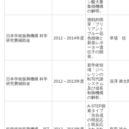
ン酸大量
集積機構
の解明」
挑戦的萌
芽「ブリ
リアント
ブルー花
日本学術振興機構 科学
2012－2014年度
色植物と
草場 信
研究費補助金
新規レポ
ーター遺
伝子の開
発」
新学術領
域「ジベ
レリンの
日本学術振興機構 科学
転写代謝
2012～2013年度
深澤 壽太
研究費補助金
システム
及び成長
制御機構
の解析」
A-STEP探
索タイプ
「光合成
の明反応
と暗反応