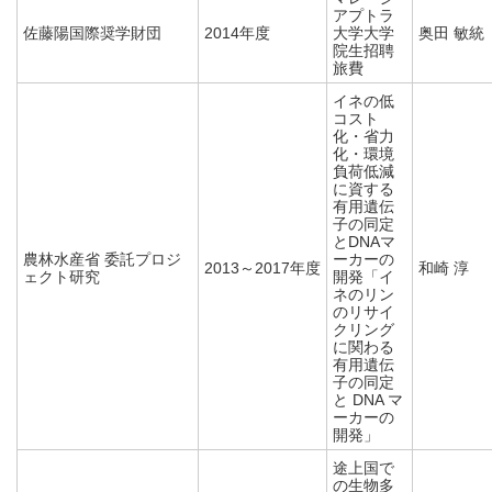
アプトラ
佐藤陽国際奨学財団
2014年度
大学大学
奥田 敏統
院生招聘
旅費
イネの低
コスト
化・省力
化・環境
負荷低減
に資する
有用遺伝
子の同定
とDNAマ
農林水産省 委託プロジ
ーカーの
2013～2017年度
和崎 淳
ェクト研究
開発「イ
ネのリン
のリサイ
クリング
に関わる
有用遺伝
子の同定
と DNA マ
ーカーの
開発」
途上国で
の生物多