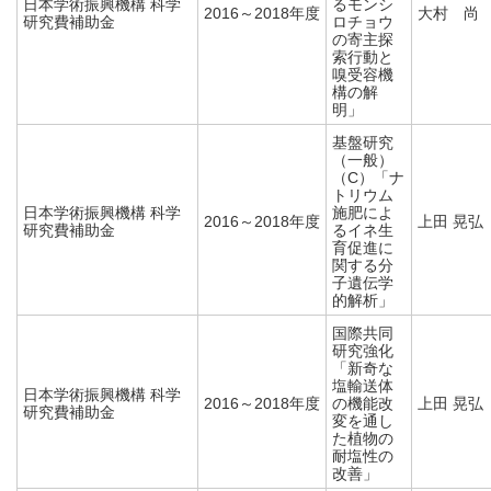
日本学術振興機構 科学
るモンシ
2016～2018年度
大村 尚
研究費補助金
ロチョウ
の寄主探
索行動と
嗅受容機
構の解
明」
基盤研究
（一般）
（C）「ナ
トリウム
日本学術振興機構 科学
施肥によ
2016～2018年度
上田 晃弘
研究費補助金
るイネ生
育促進に
関する分
子遺伝学
的解析」
国際共同
研究強化
「新奇な
塩輸送体
日本学術振興機構 科学
2016～2018年度
の機能改
上田 晃弘
研究費補助金
変を通し
た植物の
耐塩性の
改善」