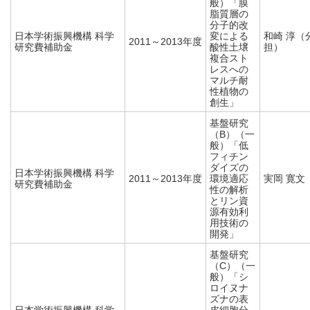
般）「膜
脂質層の
分子的改
日本学術振興機構 科学
変による
和崎 淳（
2011～2013年度
研究費補助金
酸性土壌
担）
複合スト
レスへの
マルチ耐
性植物の
創生」
基盤研究
（B）（一
般）「低
フィチン
ダイズの
日本学術振興機構 科学
2011～2013年度
環境適応
実岡 寛文
研究費補助金
性の解析
とリン資
源有効利
用技術の
開発」
基盤研究
（C）（一
般）「シ
ロイヌナ
ズナの表