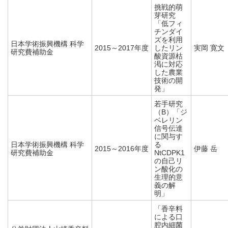
挑戦的萌
芽研究
「低フィ
チンダイ
ズを利用
日本学術振興機構 科学
2015～2017年度
したリン
実岡 寛文
研究費補助金
酸資源枯
渇に対応
した農業
技術の開
発」
若手研究
（B）「ジ
ベレリン
信号伝達
に関与す
日本学術振興機構 科学
る
2015～2016年度
伊藤 岳
研究費補助金
NtCDPK1
の自己リ
ン酸化の
生理的意
義の解
明」
「香辛料
による口
腔内細菌