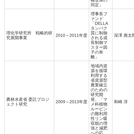
輸送体の
同定」
理事長フ
ァンド
「DELLA
タンパク
理化学研究所 戦略的研
質に制御
2010～2011年度
深澤 壽太
究展開事業
される成
長制御マ
スター因
子の単
離」
地域内資
源を循環
利用する
省資源型
農業確立
のための
研究開
農林水産省 委託プロジ
発、「マ
2009～2013年度
和崎 淳
ェクト研究
メ科植物
ルーピン
の難利用
性リン吸
収能の増
強と減肥
への応