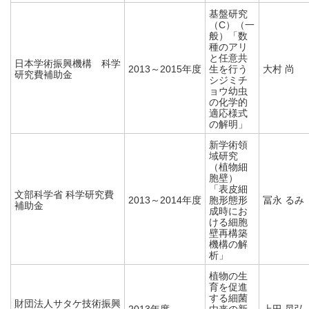
基盤研究
（C）（一
般）「数
種のアリ
と任意共
日本学術振興機構 科学
2013～2015年度
生を行う
大村 尚
研究費補助金
シジミチ
ョウ幼虫
の化学的
適応様式
の解明」
新学術領
域研究
（植物細
胞壁）
「表皮細
文部科学省 科学研究費
2013～2014年度
胞形態形
冨永 るみ
補助金
成時にお
ける細胞
壁再構築
機構の解
析」
植物の生
育を促進
する細菌
財団法人サタケ技術振興