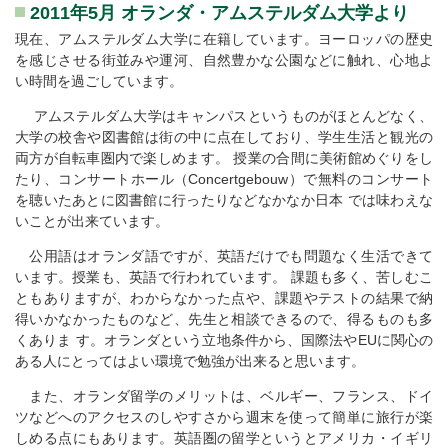
2011年5月 オランダ・アムステルダム大学より
現在、アムステルダム大学に在籍しています。ヨーロッパの歴史
を感じさせる街並みや運河、自然豊かな公園などに触れ、心地よ
い時間を過ごしています。
アムステルダム大学はキャンパスというものがほとんどなく、
大学の校舎や図書館は街の中に点在しており、学生生活と観光の
両方が自転車圏内で楽しめます。 授業の合間に美術館めぐりをし
たり、コンサートホール（Concertgebouw）で無料のコンサート
を聴いたあとに図書館に行ったりなどなかなか日本 では味わえな
いことが出来ています。
公用語はオランダ語ですが、英語だけでも問題なく生活できて
います。授業も、英語で行われています。 課題も多く、苦しむこ
ともありますが、わからなかった点や、課題やテストの結果で納
得いかなかったものなど、先生と相談できるので、得るものも多
くありま す。オランダという立地条件から、国際法やEUに関心の
ある人にとってはよい環境で勉強が出来ると思います。
また、オランダ留学のメリットは、ベルギー、フランス、ドイ
ツなどへのアクセスのしやすさから週末を使って簡単に旅行が楽
しめる点にもあります。英語圏の留学というとアメリカ・イギリ