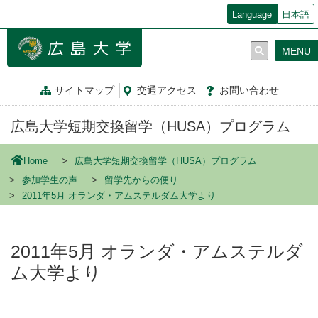
メ
Language
日本語
イ
ン
MENU
コ
ン
テ
サイトマップ
交通
アクセス
お問
い
合
わ
せ
ン
ツ
広島大学短期交換留学（HUSA）プログラム
に
移
動
Home
広島大学短期交換留学（HUSA）プログラム
参加学生の声
留学先からの便り
2011年5月 オランダ・アムステルダム大学より
2011年5月 オランダ・アムステルダ
ム大学より