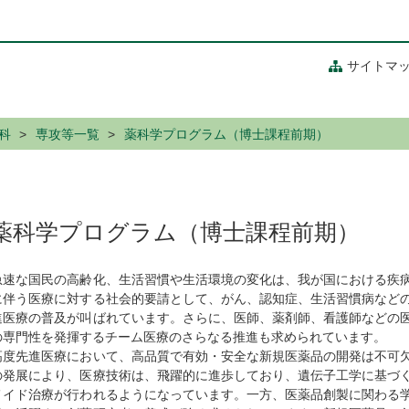
サイトマ
科
専攻等一覧
薬科学プログラム（博士課程前期）
薬科学プログラム（博士課程前期）
急速な国民の高齢化、生活習慣や生活環境の変化は、我が国における疾
に伴う医療に対する社会的要請として、がん、認知症、生活習慣病など
進医療の普及が叫ばれています。さらに、医師、薬剤師、看護師などの
の専門性を発揮するチーム医療のさらなる推進も求められています。
高度先進医療において、高品質で有効・安全な新規医薬品の開発は不可
の発展により、医療技術は、飛躍的に進歩しており、遺伝子工学に基づ
メイド治療が行われるようになっています。一方、医薬品創製に関わる