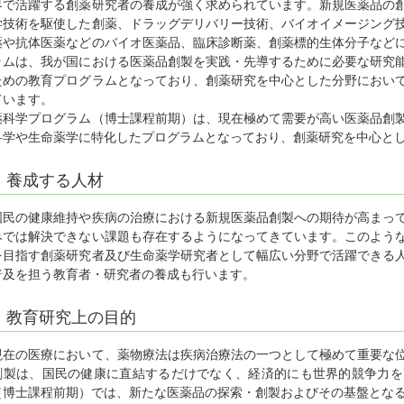
界で活躍する創薬研究者の養成が強く求められています。新規医薬品の
学技術を駆使した創薬、ドラッグデリバリー技術、バイオイメージング
薬や抗体医薬などのバイオ医薬品、臨床診断薬、創薬標的生体分子など
ラムは、我が国における医薬品創製を実践・先導するために必要な研究
ための教育プログラムとなっており、創薬研究を中心とした分野におい
ています。
薬科学プログラム（博士課程前期）は、現在極めて需要が高い医薬品創
科学や生命薬学に特化したプログラムとなっており、創薬研究を中心と
養成する人材
国民の健康維持や疾病の治療における新規医薬品創製への期待が高まっ
みでは解決できない課題も存在するようになってきています。このよう
を目指す創薬研究者及び生命薬学研究者として幅広い分野で活躍できる
普及を担う教育者・研究者の養成も行います。
教育研究上の目的
現在の医療において、薬物療法は疾病治療法の一つとして極めて重要な
創製は、国民の健康に直結するだけでなく、経済的にも世界的競争力を
（博士課程前期）では、新たな医薬品の探索・創製およびその基盤とな