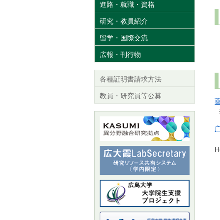
進路・就職・資格
研究・教員紹介
留学・国際交流
広報・刊行物
各種証明書請求方法
教員・研究員等公募
C
H
*