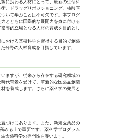
創製に携わる人材にとって、最新の生命科
技術、ドラッグリポジショニング、核酸医
について学ぶことは不可欠です。本プログ
能力とともに国際的な展開力を身に付ける
て指導的立場となる人材の育成を目的とし
製における基盤科学を習得する目的で創薬
した分野の人材育成を目指しています。
ていますが、従来から存在する研究領域の
な時代背景を受けて、革新的な医薬品創製
人材を養成します。さらに薬科学の発展と
位置づけにあります。また、新規医薬品の
高める上で重要です。薬科学プログラム
る生命薬科学の専門性を養います。