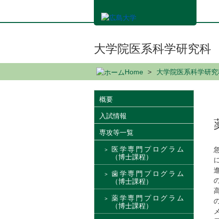
メ
イ
ン
コ
ン
大学院医系科学研究科
テ
ン
Home
大学院医系科学研究
ツ
に
移
概要
動
入試情報
専攻等一覧
医学専門プログラム
（博士課程）
歯学専門プログラム
（博士課程）
薬学専門プログラム
（博士課程）