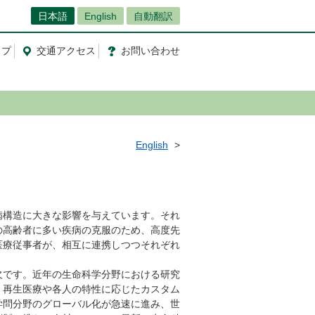
日本語
English
自動翻訳
ップ
交通
アクセス
お問
い
合
わ
せ
English
病構造に大きな影響を与えています。それ
の高齢者に多い疾病の克服のため、高度先
医療従事者が、相互に連携しつつそれぞれ
欠です。近年の生命科学分野における研究
く再生医療や各人の特性に応じたカスタム
学問分野のグローバル化が急速に進み、世