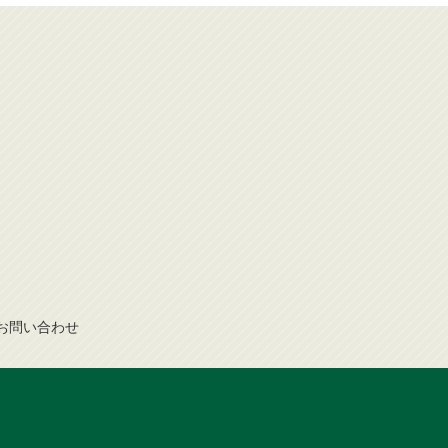
お問
い
合
わ
せ