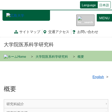
メ
Language
日本語
イ
ン
MENU
コ
ン
テ
サイトマップ
交通
アクセス
お問
い
合
わ
せ
ン
ツ
大学院医系科学研究科
に
移
動
Home
大学院医系科学研究科
概要
English
概要
研究科紹介