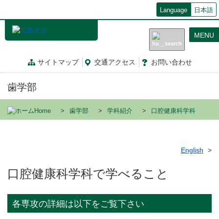
メ
Language
日本語
イ
ン
MENU
コ
ン
テ
サイトマップ
交通
アクセス
お問
い
合
わ
せ
ン
ツ
歯学部
に
移
動
Home
歯学部
学科紹介
口腔健康科学科
English
口腔健康科学科で学べること
各専攻の詳細は以下をご覧下さい