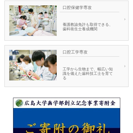
口腔保健学専攻
養護教諭免許も取得できる、
歯科衛生士養成機関
口腔工学専攻
工学から生物まで、幅広い知
識を備えた歯科技工士を育て
る