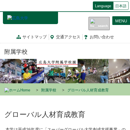
メ
Language
日本語
イ
ン
MENU
コ
ン
テ
サイトマップ
交通
アクセス
お問
い
合
わ
せ
ン
ツ
附属学校
に
移
動
Home
附属学校
グローバル人材育成教育
グローバル人材育成教育
本学は平成26年度に「スーパーグローバル大学創成支援事業」の