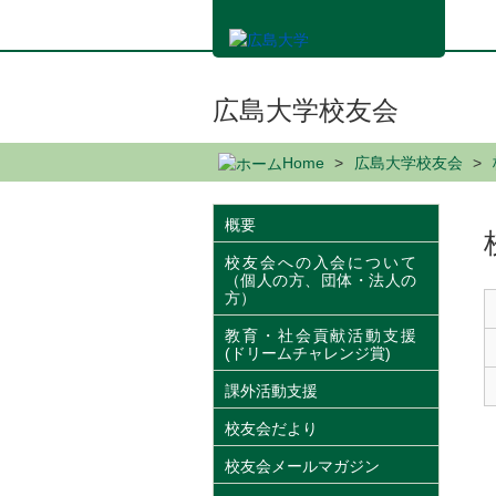
メ
イ
ン
コ
ン
広島大学校友会
テ
ン
Home
広島大学校友会
ツ
に
移
概要
動
校友会への入会について
（個人の方、団体・法人の
方）
教育・社会貢献活動支援
(ドリームチャレンジ賞)
課外活動支援
校友会だより
校友会メールマガジン