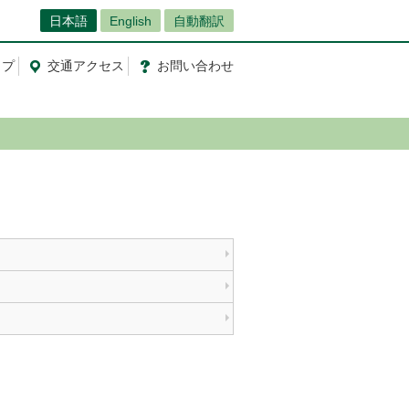
日本語
English
自動翻訳
ップ
交通
アクセス
お問
い
合
わ
せ