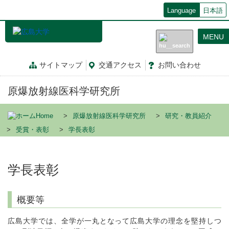
メ
Language
日本語
イ
ン
MENU
コ
ン
テ
サイトマップ
交通
アクセス
お問
い
合
わ
せ
ン
ツ
原爆放射線医科学研究所
に
移
動
Home
原爆放射線医科学研究所
研究・教員紹介
受賞・表彰
学長表彰
学長表彰
概要等
広島大学では、全学が一丸となって広島大学の理念を堅持しつ