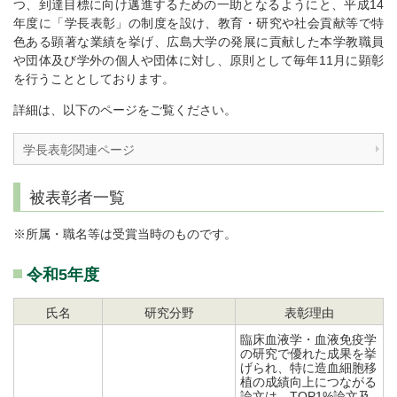
つ、到達目標に向け邁進するための一助となるようにと、平成14
年度に「学長表彰」の制度を設け、教育・研究や社会貢献等で特
色ある顕著な業績を挙げ、広島大学の発展に貢献した本学教職員
や団体及び学外の個人や団体に対し、原則として毎年11月に顕彰
を行うこととしております。
詳細は、以下のページをご覧ください。
学長表彰関連ページ
被表彰者一覧
※所属・職名等は受賞当時のものです。
令和5年度
氏名
研究分野
表彰理由
臨床血液学・血液免疫学
の研究で優れた成果を挙
げられ、特に造血細胞移
植の成績向上につながる
論文は、TOP1%論文及