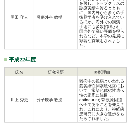
を著し、トップクラスの
診療実績を誇るととも
に、国内外から多くの手
岡田 守人
腫瘍外科 教授
術見学者を受け入れてい
るほか、海外での講演・
手術にも多数招聘され、
国内外で高い評価を得ら
れるなど、本学の発展に
顕著な貢献をされまし
た。
平成22年度
氏名
研究分野
表彰理由
難病中の難病といわれる
筋萎縮性側索硬化症にお
いて、常染色体劣性遺伝
性の家系に注目し、
川上 秀史
分子疫学 教授
optineurinが新規原因遺
伝子であることを発見さ
れ、これにより、神経疾
患研究に大きな進歩をも
たらされました。