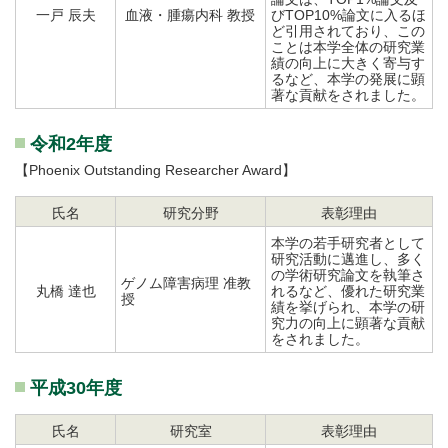
一戸 辰夫
血液・腫瘍内科 教授
びTOP10%論文に入るほ
ど引用されており、この
ことは本学全体の研究業
績の向上に大きく寄与す
るなど、本学の発展に顕
著な貢献をされました。
令和2年度
【Phoenix Outstanding Researcher Award】
氏名
研究分野
表彰理由
本学の若手研究者として
研究活動に邁進し、多く
の学術研究論文を執筆さ
ゲノム障害病理 准教
丸橋 達也
れるなど、優れた研究業
授
績を挙げられ、本学の研
究力の向上に顕著な貢献
をされました。
平成30年度
氏名
研究室
表彰理由