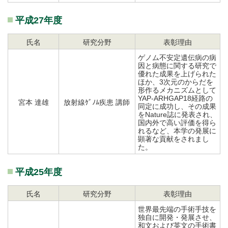
平成27年度
氏名
研究分野
表彰理由
ゲノム不安定遺伝病の病
因と病態に関する研究で
優れた成果を上げられた
ほか、3次元のからだを
形作るメカニズムとして
YAP-ARHGAP18経路の
宮本 達雄
放射線ｹﾞﾉﾑ疾患 講師
同定に成功し、その成果
をNature誌に発表され、
国内外で高い評価を得ら
れるなど、本学の発展に
顕著な貢献をされまし
た。
平成25年度
氏名
研究分野
表彰理由
世界最先端の手術手技を
独自に開発・発展させ、
和文および英文の手術書