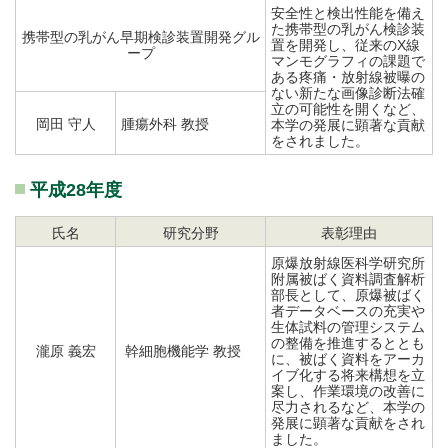
安全性と検出性能を備え
た携帯型の乳がん検診装
携帯型の乳がん早期検診装置開発グル
置を開発し、従来のX線
ープ
マンモグラフィの課題で
ある疼痛・放射線被曝の
ない新たな画像診断法確
立の可能性を開くなど、
岡田 守人
腫瘍外科 教授
本学の発展に顕著な貢献
をされました。
平成28年度
氏名
研究分野
表彰理由
原爆放射線医科学研究所
附属被ばく資料調査解析
部長として、原爆被ばく
者データベースの充実や
生体試料の管理システム
の整備を推進するととも
瀧原 義宏
幹細胞機能学 教授
に、被ばく資料をアーカ
イブ化する将来構想を立
案し、作業環境の改善に
尽力されるなど、本学の
発展に顕著な貢献をされ
ました。