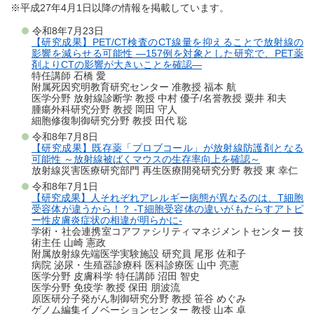
※平成27年4月1日以降の情報を掲載しています。
令和8年7月23日
【研究成果】PET/CT検査のCT線量を抑えることで放射線の
影響を減らせる可能性 ―157例を対象とした研究で、PET薬
剤よりCTの影響が大きいことを確認―
特任講師 石橋 愛
附属死因究明教育研究センター 准教授 福本 航
医学分野 放射線診断学 教授 中村 優子/名誉教授 粟井 和夫
腫瘍外科研究分野 教授 岡田 守人
細胞修復制御研究分野 教授 田代 聡
令和8年7月8日
【研究成果】既存薬「プロブコール」が放射線防護剤となる
可能性 ～放射線被ばくマウスの生存率向上を確認～
放射線災害医療研究部門 再生医療開発研究分野 教授 東 幸仁
令和8年7月1日
【研究成果】人それぞれアレルギー病態が異なるのは、T細胞
受容体が違うから！？ -T細胞受容体の違いがもたらすアトピ
ー性皮膚炎症状の相違が明らかに-
学術・社会連携室コアファシリティマネジメントセンター 技
術主任 山崎 憲政
附属放射線先端医学実験施設 研究員 尾形 佐和子
病院 泌尿・生殖器診療科 医科診療医 山中 亮憲
医学分野 皮膚科学 特任講師 沼田 智史
医学分野 免疫学 教授 保田 朋波流
原医研分子発がん制御研究分野 教授 笹谷 めぐみ
ゲノム編集イノベーションセンター 教授 山本 卓