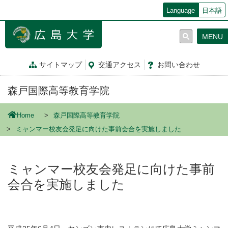
メ
Language
日本語
イ
ン
MENU
コ
ン
テ
サイトマップ
交通
アクセス
お問
い
合
わ
せ
ン
ツ
森戸国際高等教育学院
に
移
動
Home
森戸国際高等教育学院
ミャンマー校友会発足に向けた事前会合を実施しました
ミャンマー校友会発足に向けた事前
会合を実施しました