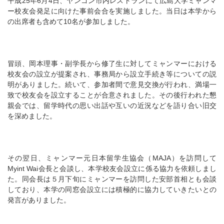
平成25年6月4日、ヤンゴン市内レストランにて広島大学ミャンマ
ー校友会発足に向けた事前会合を実施しました。当日は本学から
の出席者も含めて10名が参加しました。
冒頭、岡本理事・副学長から修了生に対してミャンマーにおける
校友会の設立が提案され、事務局から設立手続き等についての説
明がありました。続いて、参加者間で意見交換が行われ、満場一
致で校友会を設立することが合意されました。その後行われた懇
親会では、留学時代の思い出話や互いの近況などを語り合い旧交
を深めました。
その翌日、ミャンマー元日本留学生協会（MAJA）を訪問して
Myint Wai会長と会談し、本学校友会設立に係る協力を依頼しまし
た。同会長は５月下旬にミャンマーを訪問した安部首相とも会談
しており、本学の同窓会設立には積極的に協力していきたいとの
発言がありました。