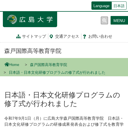
メ
Language
日本語
イ
ン
MENU
コ
ン
テ
サイトマップ
交通
アクセス
お問
い
合
わ
せ
ン
ツ
森戸国際高等教育学院
に
移
動
Home
森戸国際高等教育学院
日本語・日本文化研修プログラムの修了式が行われました
日本語・日本文化研修プログラムの
修了式が行われました
令和7年9月1日（月）に広島大学森戸国際高等教育学院 日本語・
日本文化研修プログラムの研修成果発表会および修了式を教育学