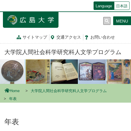
メ
Language
日本語
イ
ン
MENU
コ
ン
テ
サイトマップ
交通
アクセス
お問
い
合
わ
せ
ン
ツ
大学院人間社会科学研究科人文学プログラム
に
移
動
Home
大学院人間社会科学研究科人文学プログラム
年表
年表