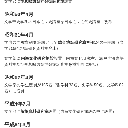
文学部に
帝釈峡遺跡群発掘調査室
設置
昭和60年4月
文学部史学科の日本近世史講座を日本近世近代史講座に改称
昭和61年4月
学内共同教育研究施設として
総合地誌研究資料センター
開設（文
学部総合地誌研究資料室廃止）
文学部に
内海文化研究施設
設置（内海文化研究室、瀬戸内海言語
資料室及び帝釈峡遺跡群発掘調査室を機能的に統括）
昭和62年4月
文学部の学生定員が165名（哲学科33名、史学科50名、文学科82
名）に増員
平成4年7月
文学部に
角筆資料研究室
設置（内海文化研究施設の中に設置）
平成6年3月