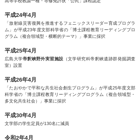
高等学校教諭一種・専修免許状「公民」課程認定
平成24年4月
「放射線災害復興を推進するフェニックスリーダー育成プログラ
ム」が平成23年度文部科学省の「博士課程教育リーディングプロ
グラム（複合領域型・横断的テーマ）」事業に採択
平成25年4月
広島大学
帝釈峡野外実習施設
（文学研究科帝釈峡遺跡群発掘調査
室）設置
平成26年4月
「たおやかで平和な共生社会創生プログラム」が平成25年度文部
科学省の「博士課程教育リーディングプログラム（複合領域型・
多文化共生社会）」事業に採択
平成30年4月
文学部の学生定員が130名に減員
令和2年4月