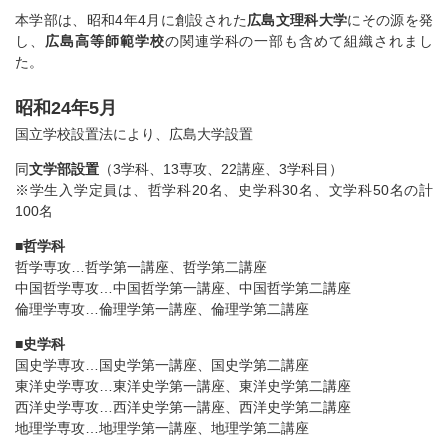
本学部は、昭和4年4月に創設された
広島文理科大学
にその源を発
し、
広島高等師範学校
の関連学科の一部も含めて組織されまし
た。
昭和24年5月
国立学校設置法により、広島大学設置
同
文学部設置
（3学科、13専攻、22講座、3学科目）
※学生入学定員は、哲学科20名、史学科30名、文学科50名の計
100名
■
哲学科
哲学専攻…哲学第一講座、哲学第二講座
中国哲学専攻…中国哲学第一講座、中国哲学第二講座
倫理学専攻…倫理学第一講座、倫理学第二講座
■
史学科
国史学専攻…国史学第一講座、国史学第二講座
東洋史学専攻…東洋史学第一講座、東洋史学第二講座
西洋史学専攻…西洋史学第一講座、西洋史学第二講座
地理学専攻…地理学第一講座、地理学第二講座