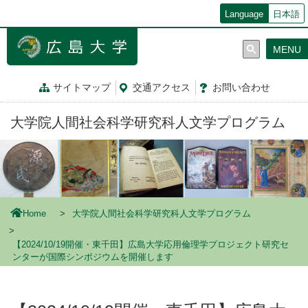
メ
Language
日本語
イ
ン
MENU
コ
ン
テ
サイトマップ
交通
アクセス
お問
い
合
わ
せ
ン
ツ
大学院人間社会科学研究科人文学プログラム
に
移
動
Home
大学院人間社会科学研究科人文学プログラム
【2024/10/19開催・東千田】広島大学応用倫理学プロジェクト研究セ
ンターが国際シンポジウムを開催します