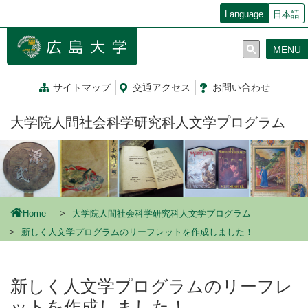
メ
Language
日本語
イ
ン
MENU
コ
ン
テ
サイトマップ
交通
アクセス
お問
い
合
わ
せ
ン
ツ
大学院人間社会科学研究科人文学プログラム
に
移
動
Home
大学院人間社会科学研究科人文学プログラム
新しく人文学プログラムのリーフレットを作成しました！
新しく人文学プログラムのリーフレ
ットを作成しました！