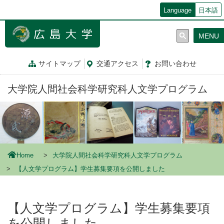
メ
Language
日本語
イ
ン
MENU
コ
ン
テ
サイトマップ
交通
アクセス
お問
い
合
わ
せ
ン
ツ
大学院人間社会科学研究科人文学プログラム
に
移
動
Home
大学院人間社会科学研究科人文学プログラム
【人文学プログラム】学生募集要項を公開しました
【人文学プログラム】学生募集要項
を公開しました