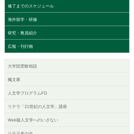
修了までのスケジュール
海外留学・研修
研究・教員紹介
広報・刊行物
大学院受験相談
楓文庫
人文学プログラムFD
リテラ「21世紀の人文学」講座
Web版人文学へのいざない
リテラ友の会