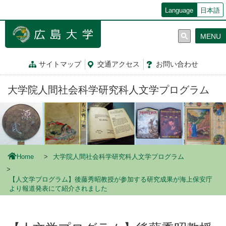
メ
Language
日本語
イ
ン
MENU
コ
ン
テ
サイトマップ
交通
アクセス
お問
い
合
わ
せ
ン
ツ
大学院人間社会科学研究科人文学プログラム
に
移
動
Home
大学院人間社会科学研究科人文学プログラム
【人文学プログラム】後藤秀昭教授が参加する研究成果が海上保安庁
より報道発表にて紹介されました