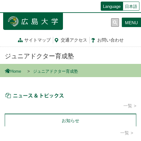
メ
Language
日本語
イ
ン
MENU
コ
ン
テ
サイトマップ
交通
アクセス
お問
い
合
わ
せ
ン
ツ
ジュニアドクター育成塾
に
移
動
Home
ジュニアドクター育成塾
ニュース＆トピックス
一覧
お知らせ
一覧