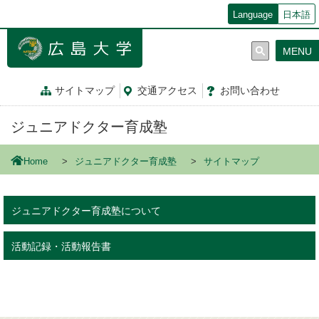
メ
Language
日本語
イ
ン
MENU
コ
ン
テ
サイトマップ
交通
アクセス
お問
い
合
わ
せ
ン
ツ
ジュニアドクター育成塾
に
移
動
Home
ジュニアドクター育成塾
サイトマップ
ジュニアドクター育成塾について
活動記録・活動報告書