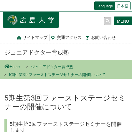
メ
Language
日本語
イ
ン
MENU
コ
ン
テ
サイトマップ
交通
アクセス
お問
い
合
わ
せ
ン
ツ
ジュニアドクター育成塾
に
移
動
Home
ジュニアドクター育成塾
5期生第3回ファーストステージセミナーの開催について
5期生第3回ファーストステージセミ
ナーの開催について
5期生第3回ファーストステージセミナーを開催
します