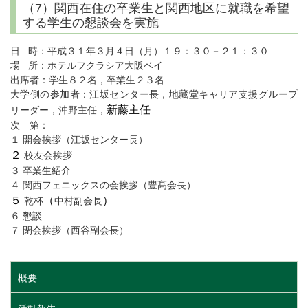
（7）関西在住の卒業生と関西地区に就職を希望
する学生の懇談会を実施
日 時：平成３１年３月４日（月）１９：３０－２１：３０
場 所：ホテルフクラシア大阪ベイ
出席者：学生８２名，卒業生２３名
地藏堂
大学側の参加者：江坂センター長，
キャリア支援グループ
新藤主任
リーダー，沖野主任，
次 第：
１ 開会挨拶（江坂センター長）
２
校友会挨拶
３ 卒業生紹介
４ 関西フェニックスの会挨拶（豊髙会長）
５
（
）
乾杯
中村副会長
６ 懇談
７ 閉会挨拶（西谷副会長）
概要