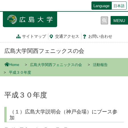
メ
Language
日本語
イ
ン
MENU
コ
ン
テ
サイトマップ
交通
アクセス
お問
い
合
わ
せ
ン
ツ
広島大学関西フェニックスの会
に
移
動
Home
広島大学関西フェニックスの会
活動報告
平成３０年度
平成３０年度
（１）広島大学説明会（神戸会場）にブース参
加