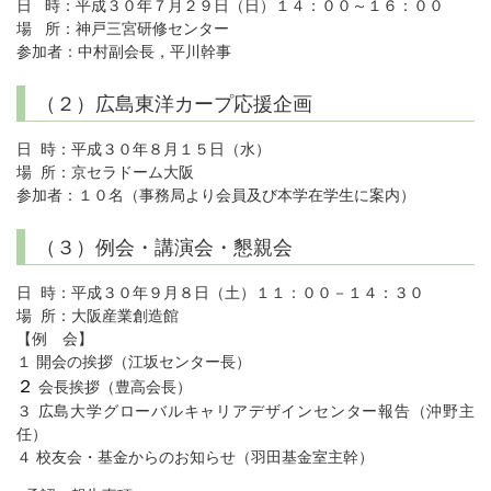
日 時：平成３０年７月２９日（日）１４：００～１６：００
場 所：神戸三宮研修センター
参加者：中村副会長，平川幹事
（２）広島東洋カープ応援企画
日 時：平成３０年８月１５日（水）
場 所：京セラドーム大阪
参加者：１０名（事務局より会員及び本学在学生に案内）
（３）例会・講演会・懇親会
日 時：平成３０年９月８日（土）１１：００－１４：３０
場 所：大阪産業創造館
【例 会】
１ 開会の挨拶（江坂センター長）
２
会長挨拶（豊高会長）
３ 広島大学グローバルキャリアデザインセンター報告（沖野主
任）
４ 校友会・基金からのお知らせ（羽田基金室主幹）