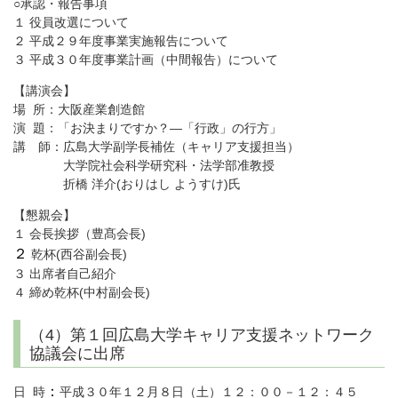
○承認・報告事項
１ 役員改選について
２ 平成２９年度事業実施報告について
３ 平成３０年度事業計画（中間報告）について
【講演会】
場 所：大阪産業創造館
演 題：「お決まりですか？―「行政」の行方」
講 師：広島大学副学長補佐（キャリア支援担当）
大学院社会科学研究科・法学部准教授
折橋 洋介(おりはし ようすけ)氏
【懇親会】
１ 会長挨拶（豊髙会長)
２
乾杯(西谷副会長)
３ 出席者自己紹介
４ 締め乾杯(中村副会長)
（4）第１回広島大学キャリア支援ネットワーク
協議会に出席
：
日 時
平成３０年１２月８日（土）１２：００－１２：４５