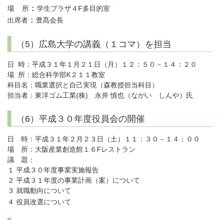
：
場 所
学生プラザ４F多目的室
：
出席者
豊髙会長
（5）広島大学の講義（１コマ）を担当
日 時：平成３１年１月２１日（月）１２：５０－１４：２０
場 所：総合科学部K２１１教室
科目名：職業選択と自己実現（森教授担当科目）
担当者：東洋ゴム工業(株) 永井 慎也（ながい しんや）氏
（6）平成３０年度役員会の開催
日 時：平成３１年２月２３日（土）１１：３０－１４：００
場 所：大阪産業創造館１６Fレストラン
議 題：
１ 平成３０年度事業実施報告
２ 平成３１年度の事業計画（案）について
３ 就職動向について
４
役員改選について