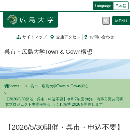
メ
Language
日本語
イ
ン
MENU
コ
ン
テ
サイトマップ
交通
アクセス
お問
い
合
わ
せ
ン
ツ
呉市・広島大学Town & Gown構想
に
移
動
Home
呉市・広島大学Town & Gown構想
【2026/5/30開催・呉市・申込不要】令和7年度 海洋・海事分野共同研
究プロジェクト中間報告会 in くれ海博 2026を開催します
【2026/5/30開催・呉市・申込不要】