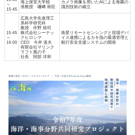
海上保安大学校
カメラ画像を用いたAIによる海霧の
～
准教授 磯﨑 裕⾂
識別技術の確立
15:45
広島大学先進理工
系科学研究科
教授 作野 裕司
15:45
株式会社シーテッ
衛星リモートセンシングと現場デバ
～
クヒロシマ
イス連携によるカキ筏の最適管理と
16:00
CEO 今井 道夫
航行安全⽀援システムの開発
有限会社マリンク
ラフト風の⼦
社⻑ 阿部 洋和