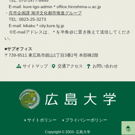
TEL: 070-1477-8445
E-mail: kure-tgo-admin＊office.hiroshima-u.ac.jp
・
呉市企画課 海洋文化都市推進グループ
TEL: 0823-25-3273
E-mail: kikaku＊city.kure.lg.jp
※E-mailアドレスは、＊を半角@に置き換えて送信してくださ
い。
■サブオフィス
〒739-8511 東広島市鏡山1丁目3番2号 本部棟2階
サイトマップ
交通
アクセス
お問
い
合
わ
せ
サイトポリシー
プライバシーポリシー
up
Copyright © 2003- 広島大学