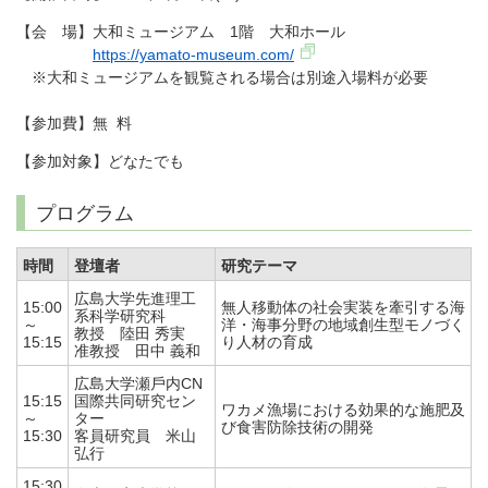
【会 場】大和ミュージアム 1階 大和ホール
https://yamato-museum.com/
※大和ミュージアムを観覧される場合は別途入場料が必要
【参加費】無 料
【参加対象】どなたでも
プログラム
時間
登壇者
研究テーマ
広島大学先進理工
15:00
無人移動体の社会実装を牽引する海
系科学研究科
～
洋・海事分野の地域創生型モノづく
教授 陸田 秀実
15:15
り⼈材の育成
准教授 田中 義和
広島大学瀬⼾内CN
15:15
国際共同研究セン
ワカメ漁場における効果的な施肥及
～
ター
び食害防除技術の開発
15:30
客員研究員 ⽶⼭
弘⾏
15:30