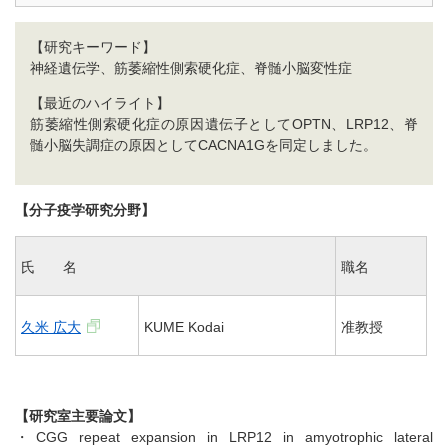
【研究キーワード】
神経遺伝学、筋萎縮性側索硬化症、脊髄小脳変性症
【最近のハイライト】
筋萎縮性側索硬化症の原因遺伝子としてOPTN、LRP12、脊
髄小脳失調症の原因としてCACNA1Gを同定しました。
【分子疫学研究分野】
氏 名
職名
久米 広大
KUME Kodai
准教授
【研究室主要論文】
・CGG repeat expansion in LRP12 in amyotrophic lateral