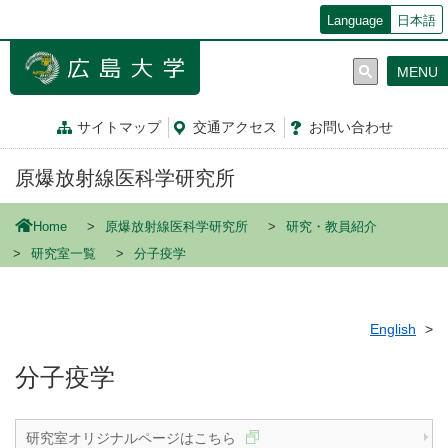
メ
Language
日本語
イ
ン
MENU
コ
ン
テ
サイトマップ
交通
アクセス
お問
い
合
わ
せ
ン
ツ
原爆放射線医科学研究所
に
移
動
Home
原爆放射線医科学研究所
研究・教員紹介
研究室一覧
分子疫学
English
分子疫学
研究室オリジナルページはこちら