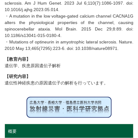
sclerosis. Am J Hum Genet. 2023 Jul 6;110(7):1086-1097. doi:
10.1016/j.ajhg.2023.05.014.
・A mutation in the low voltage-gated calcium channel CACNA1G
alters the physiological properties of the channel, causing
spinocerebellar ataxia. Mol Brain. 2015 Dec 29;8:89. doi:
10.1186/s13041-015-0180-4.
・Mutations of optineurin in amyotrophic lateral sclerosis. Nature.
2010 May 13;465(7295):223-6. doi: 10.1038/nature08971.
【教育内容】
遺伝学、疾患原因遺伝子解析
【研究内容】
遺伝性神経疾患の原因遺伝子の解析を行っています。
概要