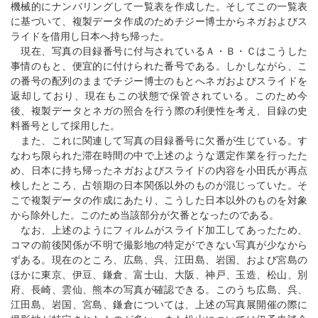
機械的にナンバリングして一覧表を作成した。そしてこの一覧表
に基づいて、複製データ作成のためチジー博士からネガおよびス
ライドを借用し日本へ持ち帰った。
現在、写真の目録番号に付与されているＡ・Ｂ・Ｃはこうした
事情のもと、便宜的に付けられた番号である。しかしながら、こ
の番号の配列のままでチジー博士のもとへネガおよびスライドを
返却しており、現在もこの状態で保管されている。このため今
後、複製データとネガの照合を行う際の利便性を考え、目録の史
料番号として採用した。
また、これに関連して写真の目録番号に欠番が生じている。す
なわち限られた滞在時間の中で上述のような選定作業を行ったた
め、日本に持ち帰ったネガおよびスライドの内容を小田氏が再点
検したところ、占領期の日本関係以外のものが混じっていた。そ
こで複製データの作成にあたり、こうした日本以外のものを対象
から除外した。このため当該部分が欠番となったのである。
なお、上述のようにフィルムがスライド加工してあったため、
コマの前後関係が不明で撮影地の特定ができない写真が少なから
ずある。現在のところ、広島、呉、江田島、岩国、および宮島の
ほかに東京、伊豆、鎌倉、富士山、大阪、神戸、玉造、松山、別
府、長崎、雲仙、熊本の写真が確認できる。このうち広島、呉、
江田島、岩国、宮島、鎌倉については、上述の写真展開催の際に