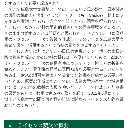
究することが必要と認識された。
そこで広島大学文書館としては、シェリフ氏の娘で、日本関連
の遺品の相続人と決まったアン・チジー（Ann Chidgey）博士にフ
ィルムを寄贈してもらう方向で打診したが、同意を得られなかっ
た。しかしながら史料の学術的価値とその保存環境を考えると、
*3
そのまま放置することは問題だと思われた
。そこで代わりに高精
度のデジタル・データで複製を作成し、そのデータを広島大学文
書館が保存・活用することで当初の目的を達成することとした。
こうした方針に基づいて、小田氏の渡豪とチジー博士の来日の
際に複製作成のための史料の貸し出しを受けるとともに、2010年
よりデジタル・データの使用条件についてチジー博士との折衝を
始めた。ただ、著作権の調整は専門知識を必要とすることがらで
ある上、欧米の慣習を踏まえて英文で契約書を作成する必要があ
ったため、原案の作成にあたっては、広島大学の産学・地域連携
センターの山本宏教授の支援を仰いだ。こうして作成した契約書
の原案をもとに、数度に渡るやり取りを経て、2012年6月にチジー
博士と広島大学の間で著作権の許諾に関するライセンス契約を締
結したのであった。
Ⅳ ライセンス契約の概要