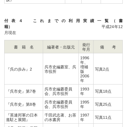
付表４ これまでの利用実績一覧（書
籍）
平成24年12
月現在
発行
書 籍 名
編著者・出版元
備 考
年月
1996
年、
呉市史編纂室、呉
増補
『呉の歩み』2
写真2点
市役所
版
2006
年
呉市史編纂委員
1993
『呉市史』第7巻
写真18点
会、呉市役所
年
呉市史編纂委員
1995
『呉市史』第8巻
写真25点
会、呉市役所
年
『英連邦軍の日本
千田武志著、お茶
1997
写真11点
進駐と展開』
の水書房
年