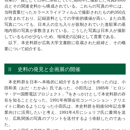
領軍の一員として日本に滞在していた期間中に撮影した写真約800
点とその関連史料から構成されている。これらの写真の中には、
当時貴重だったカラースライドフィルムで撮影されたもの約350点
が含まれており、記録資料としての学術的価値が高い。また白黒
写真についても、日本人の立ち入りが規制されていた進駐軍の基
地内部の写真が多数含まれている。こうした写真は日本人が撮影
しているものが少ないため、地域史の記録として貴重である。
以下、本史料群が広島大学文書館に収蔵された経緯と、その概
要について紹介する。
Ⅱ 史料の発見と企画展の開催
本史料群を日本へ本格的に紹介するきっかけを作ったのは、小
田和美（おだ・たかみ）氏であった。小田氏は、1985年「ヒロシ
*1
マ・デー国際電話プロジェクト」
をきっかけとして本史料群の存
在を知ることとなった。1991年有限会社コンベンション・クリエ
イトに勤めるようになった小田氏は、本史料群を戦後50年記念事
業向けに活用したいと考え、1991年4月にシェリフ氏に書簡を送
り、広島関係の写真のプリントを送付するよう依頼したのであっ
た。