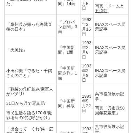
た」
聞』14面
月5
写真「
ドームと
日
五流荘
」
1993
『プロパ
「豪州兵が撮った終戦直
年2
INAXスペース展
ン新聞』3
後の日本」
月15
示記事
面
日
1993
『中国新
年2
INAXスペース展
「天風録」
聞』1面
月6
示記事
日
1993
『中国新
小田和美「でるた・千鶴
年2
INAXスペース展
聞夕刊』1
さんのこと」
月9
示記事
面
日
「戦後の呉町並み/豪軍人
がパチリ/
呉市役所展示記
1993
事、
『中国新
年5
31日から呉で写真展/
聞』呉版
月22
写真「
呉市政50
日
市民生活を語る170点/撮
周年花電車
」
影場所の特定呼びかけ」
呉市役所展示記
「出会って くれ/呉・広
1993
事、