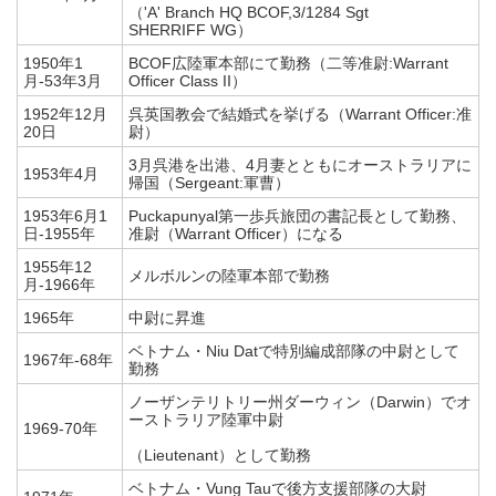
（'A' Branch HQ BCOF,3/1284 Sgt
SHERRIFF WG）
1950年1
BCOF広陸軍本部にて勤務（二等准尉:Warrant
月-53年3月
Officer Class II）
1952年12月
呉英国教会で結婚式を挙げる（Warrant Officer:准
20日
尉）
3月呉港を出港、4月妻とともにオーストラリアに
1953年4月
帰国（Sergeant:軍曹）
1953年6月1
Puckapunyal第一歩兵旅団の書記長として勤務、
日-1955年
准尉（Warrant Officer）になる
1955年12
メルボルンの陸軍本部で勤務
月-1966年
1965年
中尉に昇進
ベトナム・Niu Datで特別編成部隊の中尉として
1967年-68年
勤務
ノーザンテリトリー州ダーウィン（Darwin）でオ
ーストラリア陸軍中尉
1969-70年
（Lieutenant）として勤務
ベトナム・Vung Tauで後方支援部隊の大尉