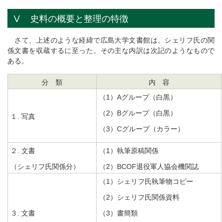
Ⅴ 史料の概要と整理の特徴
さて、上述のような経緯で広島大学文書館は、シェリフ氏の関
係文書を収蔵するに至った。その主な内訳は次記のようなもので
ある。
分 類
内 容
（1）Aグループ（白黒）
（2）Bグループ（白黒）
１. 写真
（3）Cグループ（カラー）
２. 文書
（1）執筆原稿関係
（シェリフ氏関係分）
（2）BCOF退役軍人協会機関誌
（1）シェリフ氏執筆物コピー
（2）シェリフ氏関係資料
３. 文書
（3）書簡類