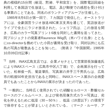
典の模様約15分間（献花、黙祷、平和宣言）を、国際電話回線を
利用して各国語で生放送し、電話、及び郵便での感想を受け付け
る事業のことである。同名のボランティアグループが主催した。
1985年8月6日が第一回で、７カ国語で発信した。オーストラリ
アには、全豪国営ラジオ放送ABC東京支局を通じて、英語放送が
ライブで全土にラジオ放送された。シェリフ氏は、この放送を聞
き、広島のカラー写真プリント6枚を同封した書簡を送ってきた。
同プロジェクトの発案者Raurence Wiig氏（米ハワイ出身）ととも
にco-directorを務めていた小田が書簡を受け取り、同封以外にも広
島の写真が複数あることを知った。（附表２『中国新聞』1985年
10月09日付記事）
*2
当時、INAX広島支店では、企業メセナとして営業部長加藤進氏
によりINAXスペース（広島市中区八丁堀）で、企画展示を行って
いた。松林俊一氏、菊楽肇氏、写真家の井手三千男氏らは、広島
市の戦後50年史担当であると同時に、INAXスペース展示の企画委
員でもあったことからINAXの展示が決まったのであった。
*3
一般的に、当時広く使用されていた硝酸セルロース・酢酸セル
ロースのフィルムベース、および発色現像方式カラー写真は、劣
化を抑えるために低湿（30～50％）、低温（18度以下）の環境下
で保存することが望ましいとされている。（マーク・ルーサ、ア