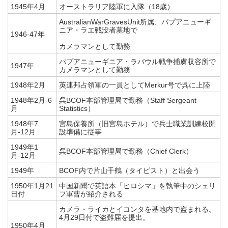
1945年4月
オーストラリア陸軍に入隊（18歳）
AustralianWarGravesUnit所属、パプアニューギ
ニア・ラエ戦没者墓地で
1946-47年
カメラマンとして勤務
パプアニューギニア・ラバウル戦争捕虜収容所で
1947年
カメラマンとして勤務
1948年2月
英連邦占領軍の一員としてMerkur号で呉に上陸
1948年2月-6
呉BCOF本部管理局で勤務（Staff Sergeant
月
Statistics）
1948年7
宮島保養所（旧宮島ホテル）で兵士職業訓練校開
月-12月
設準備に従事
1949年1
呉BCOF本部管理局で勤務（Chief Clerk）
月-12月
1949年
BCOF内で片山千鶴（タイピスト）と出会う
1950年1月21
中国新聞で英語本「ヒロシマ」を執筆中のシェリ
日付
フ軍曹が紹介される
カメラ・ライカとイコンタを基地内で盗まれる。
4月29日付で盗難届を提出。
1950年4月