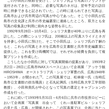
この小田氏の依頼を受けて、シェリフ氏より写真のプリントが
送付されてきた。同時に、必要な写真のネガは、翌年予定の訪日
時に持参できると記されていた。この時に送られてきた写真は、
広島市および呉市周辺の写真が中心であった。そこで小田氏が広
島市の文化課と呉市の市史編纂室に連絡したところ、双方とも全
写真の収集及び利用に前向きな姿勢を示した。
1992年9月28日～10月4日、シェリフ夫妻が40年ぶりに広島を再
訪した。この際にシェリフ氏は、200枚以上の写真スライドとネガ
を持参し小田氏に預けた。そこで小田氏は、シェリフ氏の了解の
もと、これらの写真とネガを広島市公文書館と呉市市史編纂室に
提供した。これを受け両機関では、それぞれが経費を負担して複
製プリントを作成した。
こうしたなか小田氏に対して写真展開催の提案があり、1993年2
月2日～28日に広島市INAXスペースにおいて企画展「アッケラ観
HIROSHIMA オーストラリア兵・シェリフ軍曹の呉、広島1948年
*2
～1953年」が開かれた
。この写真展では、松林俊一氏（当時広
島市公文書館の担当職員）と石丸紀興氏（当時広島大学工学部助
教授）、小田和美氏が中心となって写真の選定とキャプションの
作成を行った。
これに続いて1993年5月31日～6月6日に呉市の市役所ロビーに
おいて企画展「写真展 出会って くれ―進駐軍ビル・シェリフ
の見た呉・広島」が開催された。この写真展では、企画に当たっ