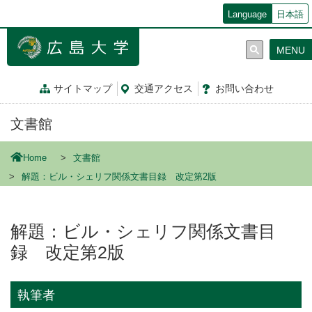
メ
Language
日本語
イ
ン
MENU
コ
ン
テ
サイトマップ
交通
アクセス
お問
い
合
わ
せ
ン
ツ
文書館
に
移
動
Home
文書館
解題：ビル・シェリフ関係文書目録 改定第2版
解題：ビル・シェリフ関係文書目
録 改定第2版
執筆者