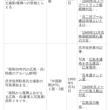
版
「
1949年呉メー
士撮影/復興への世相とら
日
デートラック眼
える」
鏡橋付近
」、
「
呉二河プール
建設現場よいと
まけ
」、
「
1949年11月呉
映画館前晴れ着
の少女
」
呉市役所展示記
事、
写真「
広島本通
布を売る露店
」
「
己斐電停
」、
「昭和20年代の広島・呉/
戦後のアルバム鮮明/
「
呉本通チンド
1993
ン屋
」、
呉市役所駐留兵士撮影の
『中国新
年5
写真展始まる」
聞夕刊』
月31
「
1949年呉メー
１面・2面
日
デー行進入船山
「敗戦から復興よみがえ
付近
」、
る広島・呉/豪軍人写真展/
庶民イキイキ」
「
広島流川教
会
」、