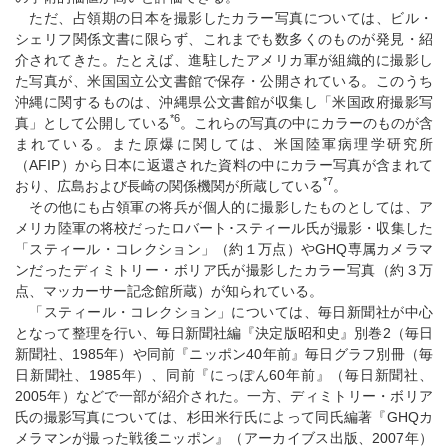
ただ、占領期の日本を撮影したカラー写真については、ビル・
シェリフ関係文書に限らず、これまでも数多くのものが発見・紹
介されてきた。たとえば、進駐したアメリカ軍が組織的に撮影し
た写真が、米国国立公文書館で保存・公開されている。このうち
沖縄に関するものは、沖縄県公文書館が収集し「米国政府撮影写
*6
真」として公開している
。これらの写真の中にカラーのものが含
まれている。また原爆に関しては、米国陸軍病理学研究所
（AFIP）から日本に返還された資料の中にカラー写真が含まれて
*7
おり、広島および長崎の関係機関が所蔵している
。
その他にも占領軍の将兵が個人的に撮影したものとしては、ア
メリカ陸軍の将校だったロバート･スティール氏が撮影・収集した
「スティール・コレクション」（約１万点）やGHQ専属カメラマ
ンだったディミトリー・ボリア氏が撮影したカラー写真（約３万
点、マッカーサー記念館所蔵）が知られている。
「スティール・コレクション」については、毎日新聞社が中心
となって整理を行い、毎日新聞社編『決定版昭和史』別巻2（毎日
新聞社、1985年）や同前『ニッポン40年前』毎日グラフ別冊（毎
日新聞社、1985年）、同前『にっぽん60年前』（毎日新聞社、
2005年）などで一部が紹介された。一方、ディミトリー・ボリア
氏の撮影写真については、杉田米行氏によって同氏編著『GHQカ
メラマンが撮った戦後ニッポン』（アーカイブス出版、2007年）