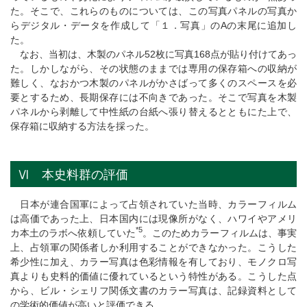
た。そこで、これらのものについては、この写真パネルの写真か
らデジタル・データを作成して「１．写真」のAの末尾に追加し
た。
なお、当初は、木製のパネル52枚に写真168点が貼り付けてあっ
た。しかしながら、その状態のままでは専用の保存箱への収納が
難しく、なおかつ木製のパネルがかさばって多くのスペースを必
要とするため、長期保存には不向きであった。そこで写真を木製
パネルから剥離して中性紙の台紙へ張り替えるとともにた上で、
保存箱に収納する方法を採った。
Ⅵ 本史料群の評価
日本が連合国軍によって占領されていた当時、カラーフィルム
は高価であった上、日本国内には現像所がなく、ハワイやアメリ
*5
カ本土のラボへ依頼していた
。このためカラーフィルムは、事実
上、占領軍の関係者しか利用することができなかった。こうした
希少性に加え、カラー写真は色彩情報を有しており、モノクロ写
真よりも史料的価値に優れているという特性がある。こうした点
から、ビル・シェリフ関係文書のカラー写真は、記録資料として
の学術的価値が高いと評価できる。