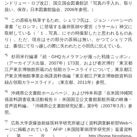
ンドリュー・ロブ改訂、国立国会図書館訳『写真の手入れ、取り
扱い、保存』日本図書館協会、2006年参照。）
*4
この原稿を執筆するため、シェリフ氏は、ジョン・ハーシーの
著書『ヒロシマ』に登場する藤井医師や愛宮（ラサール）神父に
取材している（「１．写真」にその時撮影したと思われるものあ
り）。ただ、現在はその部分の原稿は無い。かつてシェリフ氏
は、書信にて引っ越しの際に失われたと小田氏に伝えている。
*5
杉田米行編著『続・GHQカメラマンが撮った戦後ニッポン』
（アーカイブス出版、2007年）173頁、および沓沢博行「東京都
江戸東京博物館所蔵の占領期カラースライドについて」東京都江
戸東京博物館事業企画課資料係編『東京都江戸東京博物館資料目
録占領期カラースライド』（東京都、2011年）参照。
*6
沖縄県公文書館ホームページ、および仲本和彦「在米国沖縄関
係資料調査収集活動報告Ⅱ：米国国立公文書館新館所蔵の映像・
音声資料編」『沖縄県公文書館研究紀要』第9号（2007年3月）参
照。
*7
広島大学原爆放射線医科学研究所被ばく資料調査解析部Webペ
ージに掲載されている「AFIP（米国陸軍病理学研究所）返還資料
（第一次）」（http://home.hiroshima-