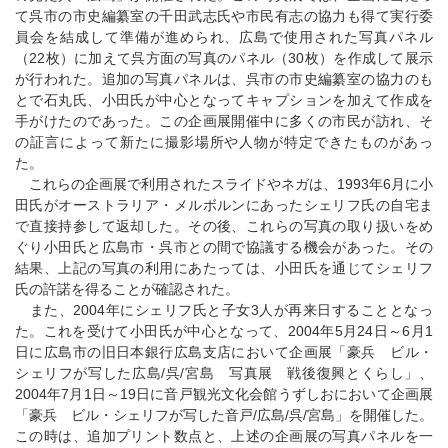
て呉市の市史編纂室の千田武志氏や市民有志の協力も得て実行委
員会を結成して準備が進められ、広島で使用された写真パネル
（22枚）に加えて呉方面の写真のパネル（30枚）を作成して展示
が行われた。追加の写真パネルは、呉市の市史編纂室の協力のも
とで石丸氏、小田氏が中心となってキャプションを加えて作成を
手がけたのであった。この企画展開催中に多くの市民が訪れ、そ
の証言によって新たに撮影場所や人物が特定できたものがあっ
た。
これらの企画展で利用されたスライドやネガは、1993年6月に小
田氏がオーストラリア・メルボルンにあったシェリフ氏の自宅ま
で直接持参して返却した。その後、これらの写真の取り扱いをめ
ぐり小田氏と広島市・呉市との間で協議する機会があった。その
結果、上記の写真の利用にあたっては、小田氏を通じてシェリフ
氏の許諾を得ることが確認された。
また、2004年にシェリフ氏と子女3人が再来日することとなっ
た。これを受けて小田氏が中心となって、2004年5月24日～6月1
日に広島市の旧日本銀行広島支店において企画展「豪兵 ビル・
シェリフが写した広島/呉/宮島 写真展 戦後復興とくらし」、
2004年7月1日～19日に音戸観光文化会館うずしおにおいて企画展
「豪兵 ビル・シェリフが写した音戸/広島/呉/宮島」を開催した。
この時は、追加プリント数点と、上述の企画展の写真パネルを一