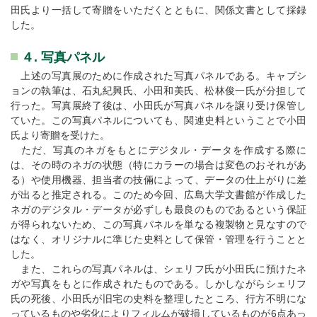
田氏より一括して寄贈をいただくとともに、関係文書として採録
した。
４. 写真パネル
上述の写真展のために作成された写真パネルである。キャプシ
ョンの執筆は、石丸紀興氏、小田和美氏、松林俊一氏が分担して
行った。写真展終了後は、小田氏が写真パネルを譲り受け保管し
ていた。この写真パネルについても、関連史料ということで小田
氏より寄贈を受けた。
ただ、写真のネガをもとにデジタル・データを作成する際に
は、その時のネガの状態（特にカラーの場合は変色のおそれがあ
る）や使用機器、担当者の技倆によって、データの仕上がりに差
が出ると推定される。このため今回、広島大学文書館が作成した
ネガのデジタル・データが必ずしも最良のものであるという保証
が得られないため、この写真パネルを単なる複製物と見なすので
はなく、オリジナルに準じた史料として保管・管理を行うことと
した。
また、これらの写真パネルは、シェリフ氏が小田氏に預けたネ
ガや写真をもとに作成されたものである。しかしながらシェリフ
氏の死後、小田氏が旧宅の史料を整理したところ、行方不明にな
っているものや劣化によりフィルムが破損しているものが6点あっ