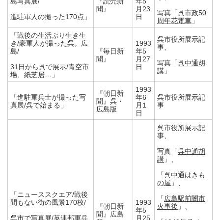
島写真展/
『読売新
年5
聞』
月23
写真「
呉市政50
進駐軍人の撮った170点」
日
周年花電車
」
「戦後の生活ぶり生き生
呉市役所展示記
き/豪軍人が撮った呉。広
1993
事、
島/
『毎日新
年5
聞』
月27
写真「
呉中通胡
31日から呉で展示/青空市
日
講
」
場、紙芝居…」
1993
『朝日新
「進駐軍兵士が撮った写
年6
呉市役所展示記
聞』呉・
真展/呉で始まる」
月1
事
広島版
日
呉市役所展示記
事、
写真「
呉中通胡
講
」、
「
呉中通はきも
の屋
」、
「ニューススクエア/戦後
「
広島駅前闇市
間もない街の風景170枚/
1993
『朝日新
火事後
」、
年5
聞』広島
呉市で写真展/英連邦軍兵
月25