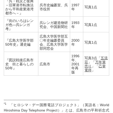
『呉・戦災と復興
－旧軍港市転換法
呉市史編纂室、呉
1997
写真1点
から平和産業港湾
市役所
年
都市へ－』
『街のいろはレン
呉レンガ建造物研
1993
ガ色―呉レンガ
写真1点
究会、中国新聞社
年
考』
広島大学医学部五
『広島大学医学部
〇年史編纂委員
2000
写真1点
50年史』通史編
会、広島大学医学
年
部同窓会
1996
写真3点「
五流
『図説戦後広島市
年、
荘
」「
万年筆
史 街と暮らしの
広島市
2001
売り
」「
己斐
50年』
年再
電停
」
版
------------------------------------------------------------
*1
「ヒロシマ・デー国際電話プロジェクト」（英語名：World
Hiroshima Day Telephone Project）」とは、広島市の平和祈念式