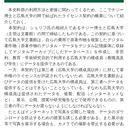
本史料群の利用方法と密接に関わってくるため、ここでチジー
博士と広島大学の間で結ばれたライセンス契約の概要について紹
介しておく。
本契約は、シェリフ氏の相続人であるチジー博士と広島大学
（主管は文書館）の間で締結したものである。この契約に基づい
て広島大学文書館は、自らの費用で原著作物を複製したデジタル
著作物（原著作物のデジタル・データをデジタル記憶媒体に収録
してデジタルアーカイブにしたデータベース）を作成し、非営
利、教育・学術研究目的で利用する広島大学の構成員（教職員及
び学生）にデータを提供できるのである。
一方、本契約では第三者（広島大学の構成員以外）に対して著
作権のライセンスが許諾されていないため、広島大学文書館およ
びデータの提供を受けた広島大学の構成員は、第三者へデータを
提供することはできないこととなっている。すなわち広島大学の
構成員は提供されたデータを、複製、配信（インターネットな
ど）、展示、公開、授業や研究報告などで使用できるものの、第
三者の手にデータが渡らないようにしなければならない。
たとえばインターネットで写真を公開した場合、データのダウ
ンロードを防止するための措置を講じる必要がある。また展示会
等で写真を展示する場合も、カメラでの撮影を禁止する必要があ