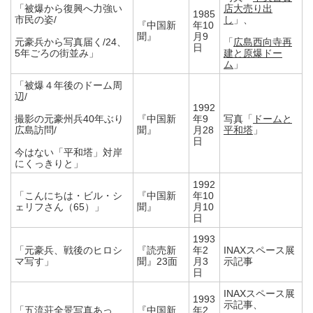
「被爆から復興へ力強い
店大売り出
1985
市民の姿/
し
」、
『中国新
年10
聞』
月9
元豪兵から写真届く/24、
「
広島西向寺再
日
5年ごろの街並み」
建と原爆ドー
ム
」
「被爆４年後のドーム周
辺/
1992
撮影の元豪州兵40年ぶり
『中国新
年9
写真「
ドームと
広島訪問/
聞』
月28
平和塔
」
日
今はない「平和塔」対岸
にくっきりと」
1992
「こんにちは・ビル・シ
『中国新
年10
ェリフさん（65）」
聞』
月10
日
1993
「元豪兵、戦後のヒロシ
『読売新
年2
INAXスペース展
マ写す」
聞』23面
月3
示記事
日
INAXスペース展
1993
示記事、
「五流荘全景写真あっ
『中国新
年2