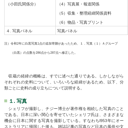
（小田氏関係分）
（4）写真展・報道関係
（5）収集・整理経緯関係資料
（6）物品・写真プリント
４. 写真パネル
写真パネル
注）令和2年に白黒写真1点の追加寄贈があったため、１．写真（１）Ａグループ
（白黒）の点数を286点から287点へ修正した。
収蔵の経緯の概略は、すでに述べた通りである。しかしながら
それぞれの史料について、いろいろな経緯があるため、以下、分
類ごとに史料の成り立ちについて説明する。
１. 写真
シェリフが撮影し、チジー博士が著作権を相続した写真のこと
である。日本に深い関心を寄せていたシェリフ氏は、さまざまな
機会に日本に関する写真を撮影している。すなわちl953年にオー
ストラリアに帰国した後も、雑誌記事の写真など日本の風俗や文