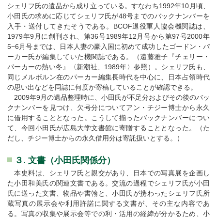
シェリフ氏の遺品から成り立っている。すなわち1992年10月頃、
小田氏の求めに応じてシェリフ氏が48号までのバックナンバーを
入手・送付してきたそうである。BCOF退役軍人協会機関誌は、
1979年9月に創刊され、第36号1989年12月号から第97号2000年
5−6月号までは、日本人妻の豪入国に初めて成功したゴードン・パ
ーカー氏が編集していた機関誌である。（遠藤雅子『チェリー・
パーカーの熱い冬』〈新潮社、1989年〉参照）。シェリフ氏も、
同じメルボルン在のパーカー編集長時代を中心に、日本占領時代
の思い出などを同誌に何度か寄稿していることが確認できる。
2009年9月の遺品整理時に、小田氏が不足分およびその後のバッ
クナンバーを見つけ、欠号分についてアン・チジー博士から永久
に借用することとなった。こうして揃ったバックナンバーについ
て、今回小田氏が広島大学文書館に寄贈することとなった。（た
だし、チジー博士からの永久借用分は寄託扱いとする。）
３. 文書（小田氏関係分）
本史料は、シェリフ氏と親交があり、日本での写真展を企画し
た小田和美氏の関連文書である。交流の過程でシェリフ氏が小田
氏に送った文書、物品や書翰と、小田氏が携わったシェリフ氏所
蔵写真の展示会や利用許諾に関する文書が、その主な内容であ
る。写真の収集や展示会等での利・活用の経緯が分かるため、小