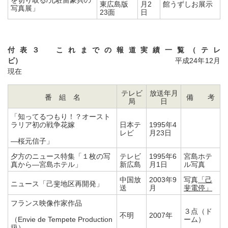
東広島版
月2
館うずしお展示
写真展」
23面
日
付表３ これまでの報道実績一覧（テレ
ビ）
平成24年12月
現在
テレビ
放送年月
番 組 名
備 考
局
日
「知ってるつもり！？オースト
ラリア初の戦争花嫁
日本テ
1995年4
レビ
月23日
―桜元信子」
夕方のニュース特集「１枚の写
テレビ
1995年6
宮島ホテ
真から―宮島ホテル」
新広島
月1日
ル写真
中国放
2003年9
写真
「己
ニュース「己斐地区再開発」
送
月
斐電停」
フランス映像作家作品
３点（ド
不明
2007年
（Envie de Tempete Production
ーム）
扱）