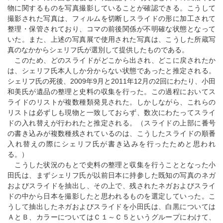
物に関するものを写真撮影していることが確認できる。こうして
撮影された写真は、フィルムを切断しスライドの形に加工されて
整理・保管されており、コマの前後関係が不明確な状態となって
いた。また、上述の写真展で使用された写真は、こうした所蔵写
真のなかからシェリフ氏が選別して提供したものである。
このため、どのスライドがどこから出され、どこに戻されたか
は、シェリフ氏本人しか分からない状態であったと推定される。
シェリフ氏の死後、2009年9月と2011年12月の2回にわたり、小田
和美氏が遺品の整理と史料の収集を行った。この過程においてス
ライドのリストが複数種類発見された。しかしながら、これらの
リストは必ずしも現物と一致しておらず、数次にわたってスライ
ドの入れ替えが行われたと推定される。（スライドの上部に番号
の書き込みが複数種残されているのは、こうしたスライドの順番
入れ替えの際にシェリフ氏が書き込みを行ったためと思われ
る。）
こうした状況のもとで史料の整理と収集を行うこととなった小
田氏は、まずシェリフ氏が以前日本に持参した既知の写真のネガ
およびスライドを抽出し、その上で、残されたネガおよびスライ
ドの中から日本を撮影したと思われるものを選定していった。こ
うして抽出したネガおよびスライドを小田氏は、白黒については
ＡとＢ、カラーについてはＣ１～Ｃ５というグループにわけて、