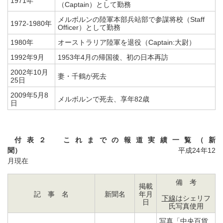
1971年
（Captain）として勤務
メルボルンの陸軍本部兵站部で参謀将校（Staff
1972-1980年
Officer）として勤務
1980年
オーストラリア陸軍を退役（Captain:大尉）
1992年9月
1953年4月の帰国後、初の日本再訪
2002年10月
妻・千鶴が死去
25日
2009年5月8
メルボルンで死去、享年82歳
日
付表２ これまでの報道実績一覧（新
聞）
平成24年12
月現在
備 考
掲載
記 事 名
新聞名
年月
下線
はシェリフ
日
氏写真使用
写真「
中央百貨