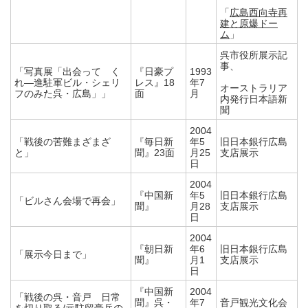
「
広島西向寺再
建と原爆ドー
ム
」
呉市役所展示記
事、
「写真展「出会って く
『日豪プ
1993
れ―進駐軍ビル・シェリ
レス』18
年7
オーストラリア
フのみた呉・広島」」
面
月
内発行日本語新
聞
2004
「戦後の苦難まざまざ
『毎日新
年5
旧日本銀行広島
と」
聞』23面
月25
支店展示
日
2004
『中国新
年5
旧日本銀行広島
「ビルさん会場で再会」
聞』
月28
支店展示
日
2004
『朝日新
年6
旧日本銀行広島
「展示今日まで」
聞』
月1
支店展示
日
『中国新
2004
「戦後の呉・音戸 日常
聞』呉・
年7
音戸観光文化会
を切り取る/元駐留豪兵の