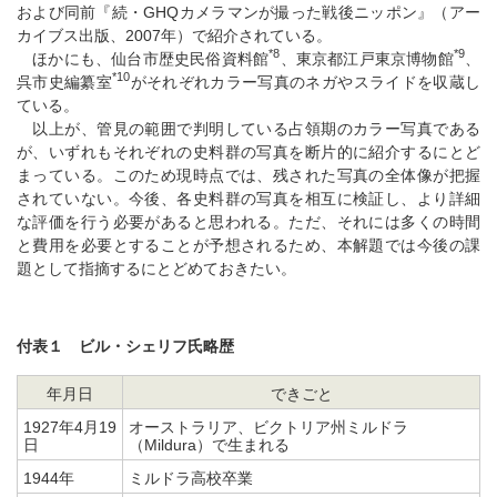
および同前『続・GHQカメラマンが撮った戦後ニッポン』（アー
カイブス出版、2007年）で紹介されている。
*8
*9
ほかにも、仙台市歴史民俗資料館
、東京都江戸東京博物館
、
*10
呉市史編纂室
がそれぞれカラー写真のネガやスライドを収蔵し
ている。
以上が、管見の範囲で判明している占領期のカラー写真である
が、いずれもそれぞれの史料群の写真を断片的に紹介するにとど
まっている。このため現時点では、残された写真の全体像が把握
されていない。今後、各史料群の写真を相互に検証し、より詳細
な評価を行う必要があると思われる。ただ、それには多くの時間
と費用を必要とすることが予想されるため、本解題では今後の課
題として指摘するにとどめておきたい。
付表１ ビル・シェリフ氏略歴
年月日
できごと
1927年4月19
オーストラリア、ビクトリア州ミルドラ
日
（Mildura）で生まれる
1944年
ミルドラ高校卒業