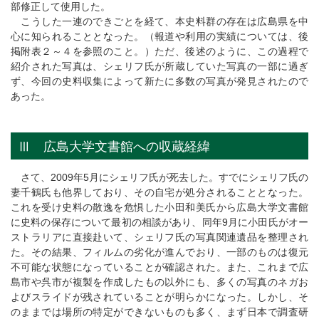
部修正して使用した。
こうした一連のできごとを経て、本史料群の存在は広島県を中
心に知られることとなった。（報道や利用の実績については、後
掲附表２～４を参照のこと。）ただ、後述のように、この過程で
紹介された写真は、シェリフ氏が所蔵していた写真の一部に過ぎ
ず、今回の史料収集によって新たに多数の写真が発見されたので
あった。
Ⅲ 広島大学文書館への収蔵経緯
さて、2009年5月にシェリフ氏が死去した。すでにシェリフ氏の
妻千鶴氏も他界しており、その自宅が処分されることとなった。
これを受け史料の散逸を危惧した小田和美氏から広島大学文書館
に史料の保存について最初の相談があり、同年9月に小田氏がオー
ストラリアに直接赴いて、シェリフ氏の写真関連遺品を整理され
た。その結果、フィルムの劣化が進んでおり、一部のものは復元
不可能な状態になっていることが確認された。また、これまで広
島市や呉市が複製を作成したもの以外にも、多くの写真のネガお
よびスライドが残されていることが明らかになった。しかし、そ
のままでは場所の特定ができないものも多く、まず日本で調査研