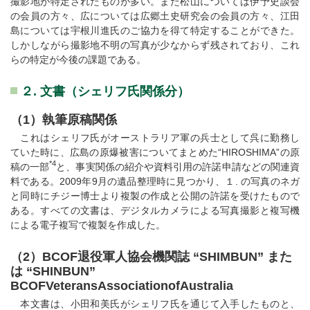
撮影地が特定されたものが多い。また松山については伊予史談会
の会員の方々、広については広郷土史研究会の会員の方々、江田
島については宇根川進氏のご協力を得て特定することができた。
しかしながら撮影地不明の写真が少なからず残されており、これ
らの特定が今後の課題である。
２. 文書（シェリフ氏関係分）
（1）執筆原稿関係
これはシェリフ氏がオーストラリア軍の兵士として呉に勤務し
ていた時に、広島の原爆被害についてまとめた“HIROSHIMA”の原
*4
稿の一部
と、事実関係の紹介や資料引用の許諾申請などの関連資
料である。2009年9月の遺品整理時に見つかり、１. の写真のネガ
と同時にチジー博士より複製の作成と公開の許諾を受けたもので
ある。すべての文書は、デジタルカメラによる写真撮影と複写機
による電子複写で複製を作成した。
（2）BCOF退役軍人協会機関誌 “SHIMBUN” また
は “SHINBUN”
BCOFVeteransAssociationofAustralia
本文書は、小田和美氏がシェリフ氏を通じて入手したものと、