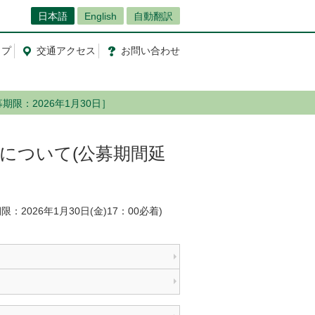
日本語
English
自動翻訳
ップ
交通
アクセス
お問
い
合
わ
せ
限：2026年1月30日］
について(公募期間延
026年1月30日(金)17：00必着)