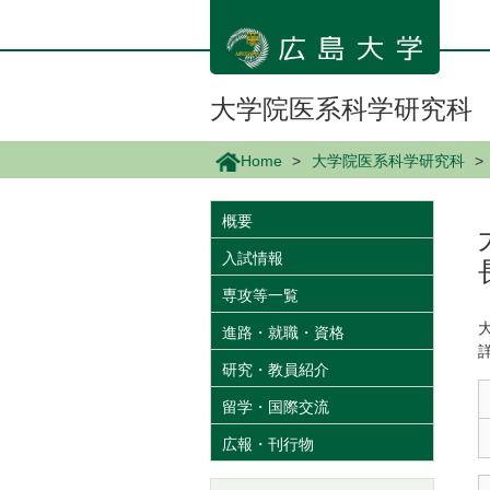
メ
イ
ン
コ
ン
大学院医系科学研究科
テ
ン
Home
大学院医系科学研究科
ツ
に
移
概要
動
入試情報
専攻等一覧
進路・就職・資格
研究・教員紹介
留学・国際交流
広報・刊行物