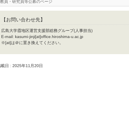
教員・研究員等公募のページ
【お問い合わせ先】
広島大学霞地区運営支援部総務グループ(人事担当)
E-mail: kasumi-jinji[at]office.hiroshima-u.ac.jp
※[at]は＠に置き換えてください。
載日 : 2025年11月20日