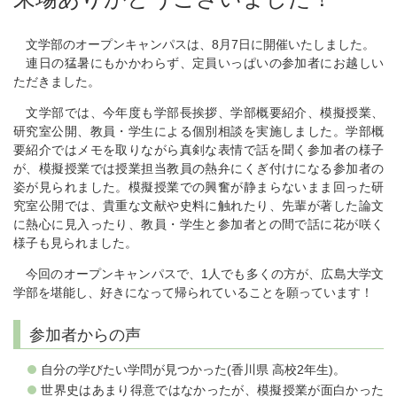
文学部のオープンキャンパスは、8月7日に開催いたしました。
連日の猛暑にもかかわらず、定員いっぱいの参加者にお越しい
ただきました。
文学部では、今年度も学部長挨拶、学部概要紹介、模擬授業、
研究室公開、教員・学生による個別相談を実施しました。学部概
要紹介ではメモを取りながら真剣な表情で話を聞く参加者の様子
が、模擬授業では授業担当教員の熱弁にくぎ付けになる参加者の
姿が見られました。模擬授業での興奮が静まらないまま回った研
究室公開では、貴重な文献や史料に触れたり、先輩が著した論文
に熱心に見入ったり、教員・学生と参加者との間で話に花が咲く
様子も見られました。
今回のオープンキャンパスで、1人でも多くの方が、広島大学文
学部を堪能し、好きになって帰られていることを願っています！
参加者からの声
自分の学びたい学問が見つかった(香川県 高校2年生)。
世界史はあまり得意ではなかったが、模擬授業が面白かった