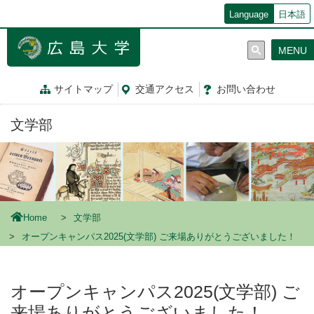
メ
Language
日本語
イ
ン
MENU
コ
ン
テ
サイトマップ
交通
アクセス
お問
い
合
わ
せ
ン
ツ
文学部
に
移
動
Home
文学部
オープンキャンパス2025(文学部) ご来場ありがとうございました！
オープンキャンパス2025(文学部) ご
来場ありがとうございました！