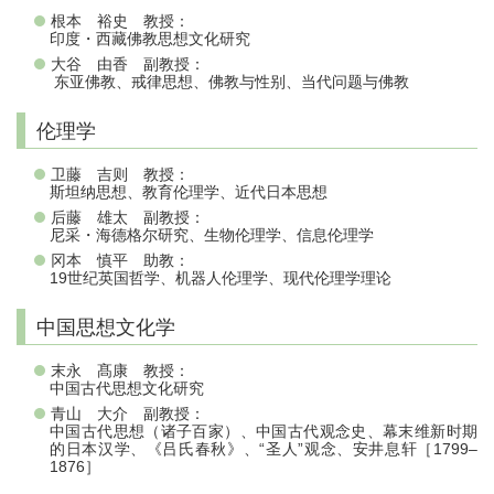
根本 裕史 教授：
印度・西藏佛教思想文化研究
大谷 由香 副教授：
东亚佛教、戒律思想、佛教与性别、当代问题与佛教
伦理学
卫藤 吉则 教授：
斯坦纳思想、教育伦理学、近代日本思想
后藤 雄太 副教授：
尼采・海德格尔研究、生物伦理学、信息伦理学
冈本 慎平 助教：
19世纪英国哲学、机器人伦理学、现代伦理学理论
中国思想文化学
末永 髙康 教授：
中国古代思想文化研究
青山 大介 副教授：
中国古代思想（诸子百家）、中国古代观念史、幕末维新时期
的日本汉学、《吕氏春秋》、“圣人”观念、安井息轩［1799–
1876］