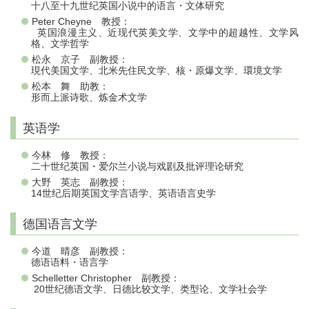
十八至十九世纪英国小说中的语言・文体研究
Peter Cheyne 教授：
英国浪漫主义、近现代英美文学、文学中的超越性、文学风
格、文学哲学
松永 京子 副教授：
現代美国文学、北米先住民文学、核・原爆文学、環境文学
松本 舞 助教：
形而上派诗歌、炼金术文学
英语学
今林 修 教授：
二十世纪英国・爱尔兰小说与戏剧及批评理论研究
大野 英志 副教授：
14世纪后期英国文学言语学、英语语言史学
德国语言文学
今道 晴彦 副教授：
德语语料・语言学
Schelletter Christopher 副教授：
20世纪德语文学、日德比较文学、类型论、文学社会学