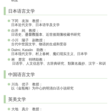
制度
日本语言文学
下冈 友加 教授：
日本近代文学、日本语学及文学
白井 純 教授：
日语史、
基督教版本
、近世後期藩校藏书研究
小川 陽子 副教授：
古代中世国文学、物语的生成和受容
Dalmi, Katalin 助教：
日本现代文学、村上春树、魔幻现实主义、日本学
林 楚宜 特聘助教：
日语学、人文信息学、古辞典研究、類聚名義抄、汉字・和训
中国语言文学
川岛 优子 教授：
以《金瓶梅》为中心的明清白话小说研究
英美文学
大地 真介 教授：