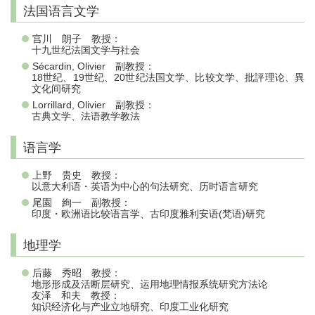
法国语言文学
宫川 朗子 教授：
十九世纪法国文学与社会
Sécardin, Olivier 副教授：
18世纪、19世纪、20世纪法国文学、比较文学、批評理论、異
文化间研究
Lorrillard, Olivier 副教授：
古典文学、法语教学教法
语言学
上野 贵史 教授：
以意大利语・英语为中心的句法研究、历时语言研究
尾園 絢一 副教授：
印度・欧洲语比较语言学、古印度雅利安语(梵语)研究
地理学
后藤 秀昭 教授：
地形形成及活断层研究、运用地理情报系统研究方法论
友泽 和夫 教授：
知识经济化与产业立地研究、印度工业化研究