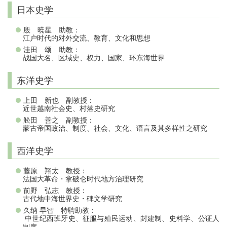
日本史学
殷 暁星 助教：
江户时代的对外交流、教育、文化和思想
洼田 颂 助教：
战国大名、区域史、权力、国家、环东海世界
东洋史学
上田 新也 副教授：
近世越南社会史、村落史研究
舩田 善之 副教授：
蒙古帝国政治、制度、社会、文化、语言及其多样性之研究
西洋史学
藤原 翔太 教授：
法国大革命・拿破仑时代地方治理研究
前野 弘志 教授：
古代地中海世界史・碑文学研究
久纳 早智 特聘助教：
中世
西班牙史、征服与殖民运
、封建制、史料学、公
人
纪
动
证