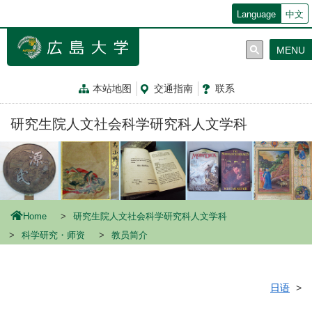
メ
Language
中文
イ
ン
MENU
コ
ン
テ
本站地图
交通指南
联系
ン
ツ
研究生院人文社会科学研究科人文学科
に
移
動
Home
研究生院人文社会科学研究科人文学科
科学研究・师资
教员简介
日语