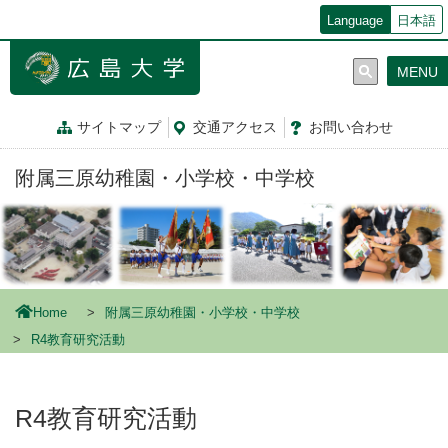
メ
Language
日本語
イ
ン
MENU
コ
ン
テ
サイトマップ
交通
アクセス
お問
い
合
わ
せ
ン
ツ
附属三原幼稚園・小学校・中学校
に
移
動
Home
附属三原幼稚園・小学校・中学校
R4教育研究活動
R4教育研究活動