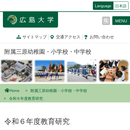
メ
Language
日本語
イ
ン
MENU
コ
ン
テ
サイトマップ
交通
アクセス
お問
い
合
わ
せ
ン
ツ
附属三原幼稚園・小学校・中学校
に
移
動
Home
附属三原幼稚園・小学校・中学校
令和６年度教育研究
令和６年度教育研究